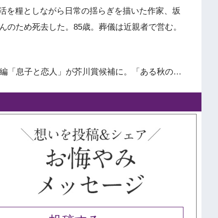
活を糧としながら日常の揺らぎを描いた作家、坂
んのため死去した。85歳。葬儀は近親者で営む。
短編「息子と恋人」が芥川賞候補に。「ある秋の…