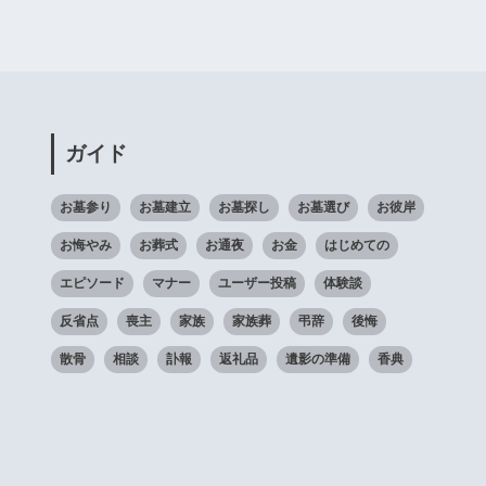
ガイド
お墓参り
お墓建立
お墓探し
お墓選び
お彼岸
お悔やみ
お葬式
お通夜
お金
はじめての
エピソード
マナー
ユーザー投稿
体験談
反省点
喪主
家族
家族葬
弔辞
後悔
散骨
相談
訃報
返礼品
遺影の準備
香典