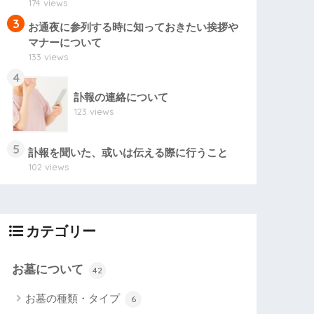
174 views
3
お通夜に参列する時に知っておきたい挨拶や
マナーについて
133 views
4
訃報の連絡について
123 views
5
訃報を聞いた、或いは伝える際に行うこと
102 views
カテゴリー
お墓について
42
お墓の種類・タイプ
6