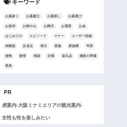
キーワード
お墓参り
お墓建立
お墓探し
お墓選び
お彼岸
お悔やみ
お葬式
お通夜
お金
はじめての
エピソード
マナー
ユーザー投稿
体験談
反省点
喪主
家族
家族葬
弔辞
後悔
散骨
相談
訃報
返礼品
遺影の準備
香典
PR
虎案内-大阪ミナミエリアの観光案内-
女性も性を楽しみたい