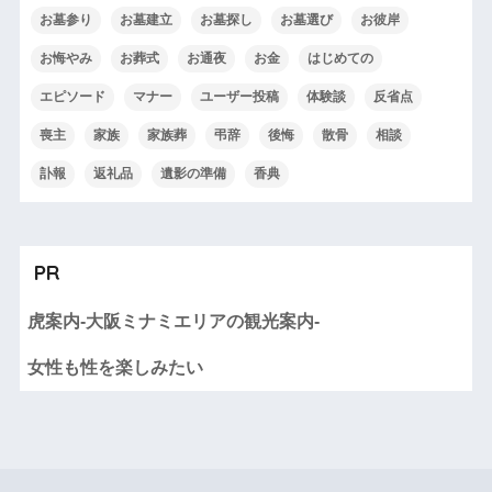
お墓参り
お墓建立
お墓探し
お墓選び
お彼岸
お悔やみ
お葬式
お通夜
お金
はじめての
エピソード
マナー
ユーザー投稿
体験談
反省点
喪主
家族
家族葬
弔辞
後悔
散骨
相談
訃報
返礼品
遺影の準備
香典
PR
虎案内-大阪ミナミエリアの観光案内-
女性も性を楽しみたい