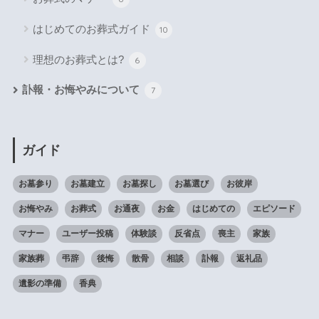
はじめてのお葬式ガイド
10
理想のお葬式とは?
6
訃報・お悔やみについて
7
ガイド
お墓参り
お墓建立
お墓探し
お墓選び
お彼岸
お悔やみ
お葬式
お通夜
お金
はじめての
エピソード
マナー
ユーザー投稿
体験談
反省点
喪主
家族
家族葬
弔辞
後悔
散骨
相談
訃報
返礼品
遺影の準備
香典