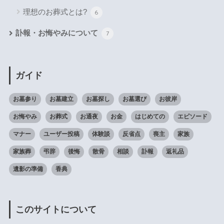
理想のお葬式とは?
6
訃報・お悔やみについて
7
ガイド
お墓参り
お墓建立
お墓探し
お墓選び
お彼岸
お悔やみ
お葬式
お通夜
お金
はじめての
エピソード
マナー
ユーザー投稿
体験談
反省点
喪主
家族
家族葬
弔辞
後悔
散骨
相談
訃報
返礼品
遺影の準備
香典
このサイトについて