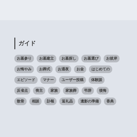
ガイド
お墓参り
お墓建立
お墓探し
お墓選び
お彼岸
お悔やみ
お葬式
お通夜
お金
はじめての
エピソード
マナー
ユーザー投稿
体験談
反省点
喪主
家族
家族葬
弔辞
後悔
散骨
相談
訃報
返礼品
遺影の準備
香典