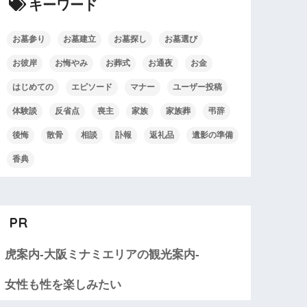
キーワード
お墓参り
お墓建立
お墓探し
お墓選び
お彼岸
お悔やみ
お葬式
お通夜
お金
はじめての
エピソード
マナー
ユーザー投稿
体験談
反省点
喪主
家族
家族葬
弔辞
後悔
散骨
相談
訃報
返礼品
遺影の準備
香典
PR
虎案内-大阪ミナミエリアの観光案内-
女性も性を楽しみたい