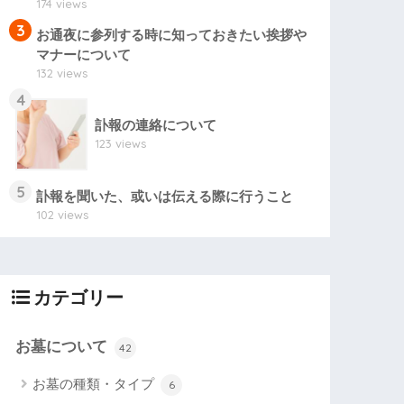
174 views
3
お通夜に参列する時に知っておきたい挨拶や
マナーについて
132 views
4
訃報の連絡について
123 views
5
訃報を聞いた、或いは伝える際に行うこと
102 views
カテゴリー
お墓について
42
お墓の種類・タイプ
6