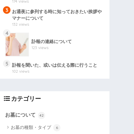
174 views
3
お通夜に参列する時に知っておきたい挨拶や
マナーについて
132 views
4
訃報の連絡について
123 views
5
訃報を聞いた、或いは伝える際に行うこと
102 views
カテゴリー
お墓について
42
お墓の種類・タイプ
6