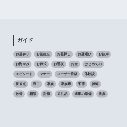
ガイド
お墓参り
お墓建立
お墓探し
お墓選び
お彼岸
お悔やみ
お葬式
お通夜
お金
はじめての
エピソード
マナー
ユーザー投稿
体験談
反省点
喪主
家族
家族葬
弔辞
後悔
散骨
相談
訃報
返礼品
遺影の準備
香典