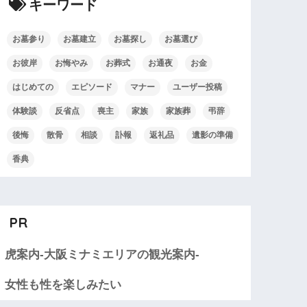
キーワード
お墓参り
お墓建立
お墓探し
お墓選び
お彼岸
お悔やみ
お葬式
お通夜
お金
はじめての
エピソード
マナー
ユーザー投稿
体験談
反省点
喪主
家族
家族葬
弔辞
後悔
散骨
相談
訃報
返礼品
遺影の準備
香典
PR
虎案内-大阪ミナミエリアの観光案内-
女性も性を楽しみたい