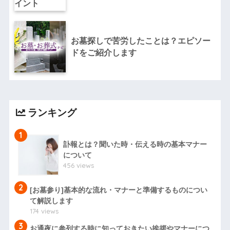
お墓探しで苦労したことは？エピソー
ドをご紹介します
ランキング
1
訃報とは？聞いた時・伝える時の基本マナー
について
456 views
2
[お墓参り]基本的な流れ・マナーと準備するものについ
て解説します
174 views
3
お通夜に参列する時に知っておきたい挨拶やマナーにつ