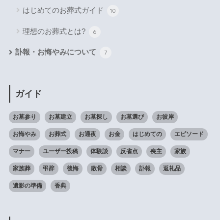
はじめてのお葬式ガイド
10
理想のお葬式とは?
6
訃報・お悔やみについて
7
ガイド
お墓参り
お墓建立
お墓探し
お墓選び
お彼岸
お悔やみ
お葬式
お通夜
お金
はじめての
エピソード
マナー
ユーザー投稿
体験談
反省点
喪主
家族
家族葬
弔辞
後悔
散骨
相談
訃報
返礼品
遺影の準備
香典