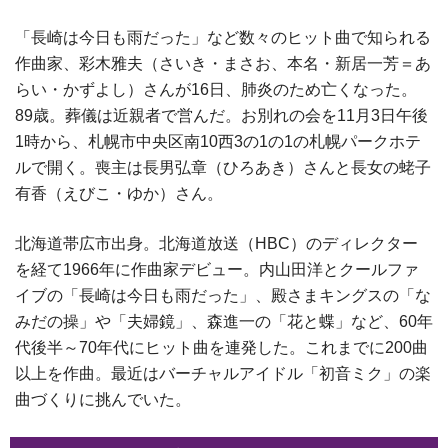
「長崎は今日も雨だった」など数々のヒット曲で知られる
作曲家、彩木雅夫（さいき・まさお、本名・新居一芳＝あ
らい・かずよし）さんが16日、肺炎のため亡くなった。
89歳。葬儀は近親者で営んだ。お別れの会を11月3日午後
1時から、札幌市中央区南10西3の1の1の札幌パークホテ
ルで開く。喪主は長男弘章（ひろあき）さんと長女の蛯子
有香（えびこ・ゆか）さん。
北海道帯広市出身。北海道放送（HBC）のディレクター
を経て1966年に作曲家デビュー。内山田洋とクールファ
イブの「長崎は今日も雨だった」、殿さまキングスの「な
みだの操」や「夫婦鏡」、森進一の「花と蝶」など、60年
代後半～70年代にヒット曲を連発した。これまでに200曲
以上を作曲。最近はバーチャルアイドル「初音ミク」の楽
曲づくりに挑んでいた。