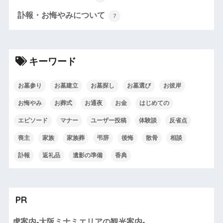
訃報・お悔やみについて
7
キーワード
お墓参り
お墓建立
お墓探し
お墓選び
お彼岸
お悔やみ
お葬式
お通夜
お金
はじめての
エピソード
マナー
ユーザー投稿
体験談
反省点
喪主
家族
家族葬
弔辞
後悔
散骨
相談
訃報
返礼品
遺影の準備
香典
PR
虎案内-大阪ミナミエリアの観光案内-