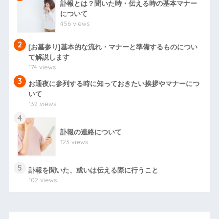
訃報とは？聞いた時・伝える時の基本マナー
について
456 views
2
[お墓参り]基本的な流れ・マナーと準備するものについ
て解説します
174 views
3
お通夜に参列する時に知っておきたい挨拶やマナーにつ
いて
132 views
4
訃報の連絡について
123 views
5
訃報を聞いた、或いは伝える際に行うこと
102 views