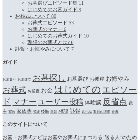
お墓選びエピソード集
11
はじめてのお墓ガイド
9
お葬式について
80
お葬式エピソード
53
お葬式のマナー
6
はじめてのお葬式ガイド
10
理想のお葬式とは?
6
訃報・お悔やみについて
7
ガイド
お墓探し
お悔やみ
お墓選び
お彼岸
お墓参り
お墓建立
はじめての
エピソー
お葬式
お金
お通夜
ド
マナー
反省点
ユーザー投稿
体験談
喪
訃報
家族葬
相談
主
後悔
家族
弔辞
散骨
返礼品
遺影の準備
香典
このサイトについて
お墓・お葬式ナビはお墓やお葬式にまつわる"送る人"のため