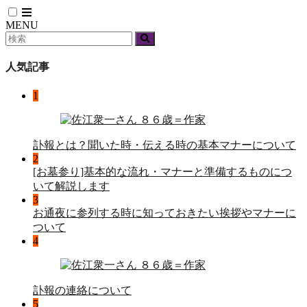
MENU
人気記事
1
訃報とは？聞いた時・伝える時の基本マナーについて
2
[お墓参り]基本的な流れ・マナーと準備するものにつ
いて解説します
3
お通夜に参列する時に知っておきたい挨拶やマナーに
ついて
4
訃報の連絡について
5