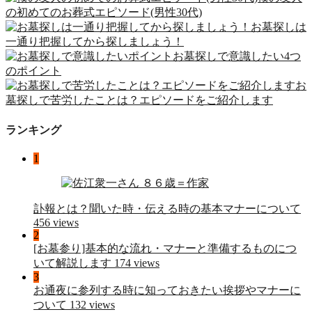
の初めてのお葬式エピソード(男性30代)
お墓探しは
一通り把握してから探しましょう！
お墓探しで意識したい4つ
のポイント
お
墓探しで苦労したことは？エピソードをご紹介します
ランキング
1
訃報とは？聞いた時・伝える時の基本マナーについて
456 views
2
[お墓参り]基本的な流れ・マナーと準備するものにつ
いて解説します
174 views
3
お通夜に参列する時に知っておきたい挨拶やマナーに
ついて
132 views