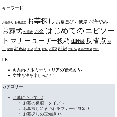
キーワード
お墓探し
お悔やみ
お墓選び
お彼岸
お墓参り
お墓建立
はじめての
エピソー
お葬式
お金
お通夜
ド
マナー
反省点
ユーザー投稿
体験談
喪
訃報
家族葬
相談
主
後悔
家族
弔辞
散骨
返礼品
遺影の準備
香典
PR
虎案内-大阪ミナミエリアの観光案内-
女性も性を楽しみたい
カテゴリー
お墓について
42
お墓の種類・タイプ
6
お墓探しにまつわるマナーや風習
9
お墓探しの豆知識
14