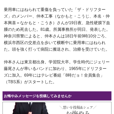
乗用車にはねられて重傷を負っていた「ザ・ドリフター
ズ」のメンバー、仲本工事（なかもと・こうじ、本名・仲
本興喜＝なかもと・こうき）さんが19日夜、急性硬膜下血
腫のため死去した。81歳。所属事務所が同日、発表した。
神奈川県警によると、仲本さんは18日午前9時10分ごろ、
横浜市西区の交差点を歩いて横断中に乗用車にはねられ
た。頭を強く打って病院に搬送され、治療を受けていた。
仲本さんは東京都出身。学習院大卒。学生時代にジェリー
藤尾さんが率いるバンドに加わり、1965年にドリフター
ズに加入。69年にはテレビ番組「8時だョ！全員集合」
（TBS系）がスタートした。
お悔やみメッセージを投稿してみませんか