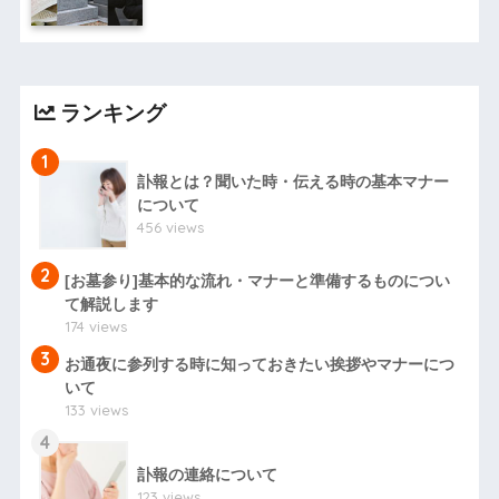
ランキング
1
訃報とは？聞いた時・伝える時の基本マナー
について
456 views
2
[お墓参り]基本的な流れ・マナーと準備するものについ
て解説します
174 views
3
お通夜に参列する時に知っておきたい挨拶やマナーにつ
いて
133 views
4
訃報の連絡について
123 views