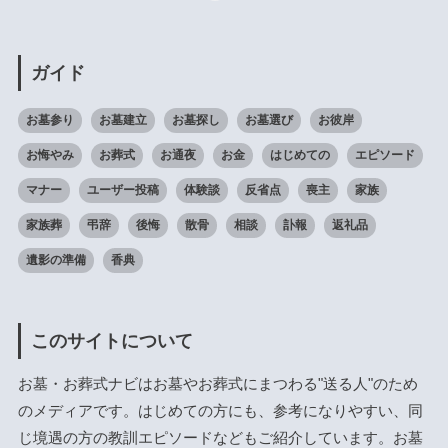
ガイド
お墓参り
お墓建立
お墓探し
お墓選び
お彼岸
お悔やみ
お葬式
お通夜
お金
はじめての
エピソード
マナー
ユーザー投稿
体験談
反省点
喪主
家族
家族葬
弔辞
後悔
散骨
相談
訃報
返礼品
遺影の準備
香典
このサイトについて
お墓・お葬式ナビはお墓やお葬式にまつわる"送る人"のため
のメディアです。はじめての方にも、参考になりやすい、同
じ境遇の方の教訓エピソードなどもご紹介しています。お墓