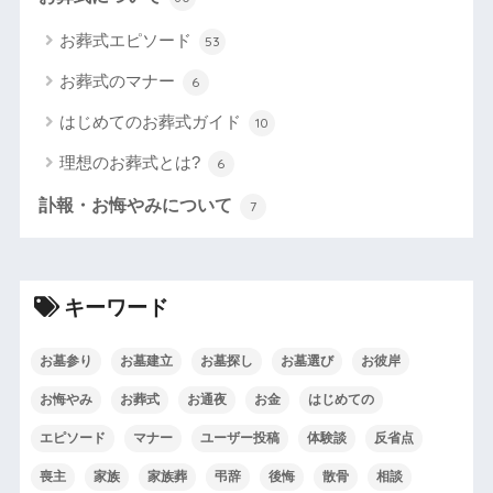
お葬式エピソード
53
お葬式のマナー
6
はじめてのお葬式ガイド
10
理想のお葬式とは?
6
訃報・お悔やみについて
7
キーワード
お墓参り
お墓建立
お墓探し
お墓選び
お彼岸
お悔やみ
お葬式
お通夜
お金
はじめての
エピソード
マナー
ユーザー投稿
体験談
反省点
喪主
家族
家族葬
弔辞
後悔
散骨
相談