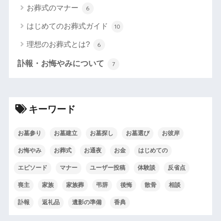
お葬式のマナー
6
はじめてのお葬式ガイド
10
理想のお葬式とは?
6
訃報・お悔やみについて
7
キーワード
お墓参り
お墓建立
お墓探し
お墓選び
お彼岸
お悔やみ
お葬式
お通夜
お金
はじめての
エピソード
マナー
ユーザー投稿
体験談
反省点
喪主
家族
家族葬
弔辞
後悔
散骨
相談
訃報
返礼品
遺影の準備
香典