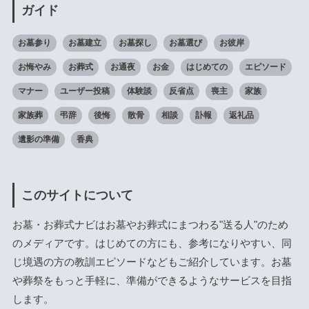
ガイド
お墓参り
お墓建立
お墓探し
お墓選び
お彼岸
お悔やみ
お葬式
お通夜
お金
はじめての
エピソード
マナー
ユーザー投稿
体験談
反省点
喪主
家族
家族葬
弔辞
後悔
散骨
相談
訃報
返礼品
遺影の準備
香典
このサイトについて
お墓・お葬式ナビはお墓やお葬式にまつわる"送る人"のため
のメディアです。はじめての方にも、参考になりやすい、同
じ境遇の方の教訓エピソードなどもご紹介しています。お墓
や葬祭をもっと手軽に、準備ができるようなサービスを目指
します。