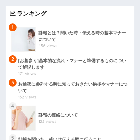
ランキング
1
訃報とは？聞いた時・伝える時の基本マナー
について
456 views
2
[お墓参り]基本的な流れ・マナーと準備するものについ
て解説します
174 views
3
お通夜に参列する時に知っておきたい挨拶やマナーにつ
いて
132 views
4
訃報の連絡について
123 views
5
訃報を聞いた、或いは伝える際に行うこと