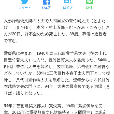
LINE
ツイート
シェア
はてブ
人形浄瑠璃文楽の太夫で人間国宝の豊竹嶋太夫（とよた
け・しまたゆう、本名・村上五郎＝むらかみ・ごろう）さ
んが20日、腎不全のため死去した。88歳。葬儀は近親者
で営む。
愛媛県に生まれ、1948年に三代目豊竹呂太夫（後の十代
目豊竹若太夫）に入門、豊竹呂賀太夫を名乗った。54年に
四代目豊竹呂太夫を襲名し、翌年退座。広告会社の経営な
どをしていたが、68年に三代目竹本春子太夫門下として復
帰し、八代目豊竹嶋太夫を襲名した。翌年からは四代目竹
本越路太夫の門下に。94年、太夫の最高位である切場（き
りば）語りとなった。
94年に芸術選奨文部大臣賞受賞、95年に紫綬褒章を受
章。2015年に重要無形文化財保持者（人間国宝）に認定