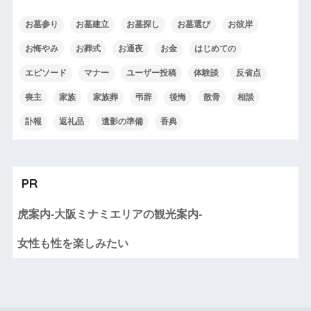
お墓参り
お墓建立
お墓探し
お墓選び
お彼岸
お悔やみ
お葬式
お通夜
お金
はじめての
エピソード
マナー
ユーザー投稿
体験談
反省点
喪主
家族
家族葬
弔辞
後悔
散骨
相談
訃報
返礼品
遺影の準備
香典
PR
虎案内-大阪ミナミエリアの観光案内-
女性も性を楽しみたい