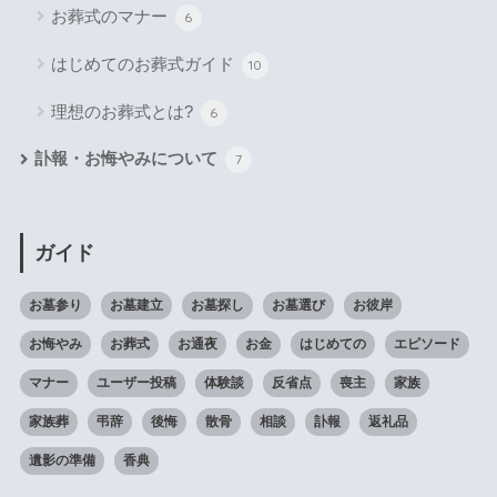
お葬式のマナー
6
はじめてのお葬式ガイド
10
理想のお葬式とは?
6
訃報・お悔やみについて
7
ガイド
お墓参り
お墓建立
お墓探し
お墓選び
お彼岸
お悔やみ
お葬式
お通夜
お金
はじめての
エピソード
マナー
ユーザー投稿
体験談
反省点
喪主
家族
家族葬
弔辞
後悔
散骨
相談
訃報
返礼品
遺影の準備
香典