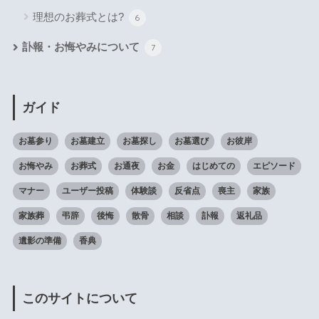
理想のお葬式とは?
6
訃報・お悔やみについて
7
ガイド
お墓参り
お墓建立
お墓探し
お墓選び
お彼岸
お悔やみ
お葬式
お通夜
お金
はじめての
エピソード
マナー
ユーザー投稿
体験談
反省点
喪主
家族
家族葬
弔辞
後悔
散骨
相談
訃報
返礼品
遺影の準備
香典
このサイトについて