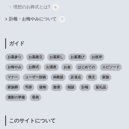
理想のお葬式とは?
6
訃報・お悔やみについて
7
ガイド
お墓参り
お墓建立
お墓探し
お墓選び
お彼岸
お悔やみ
お葬式
お通夜
お金
はじめての
エピソード
マナー
ユーザー投稿
体験談
反省点
喪主
家族
家族葬
弔辞
後悔
散骨
相談
訃報
返礼品
遺影の準備
香典
このサイトについて