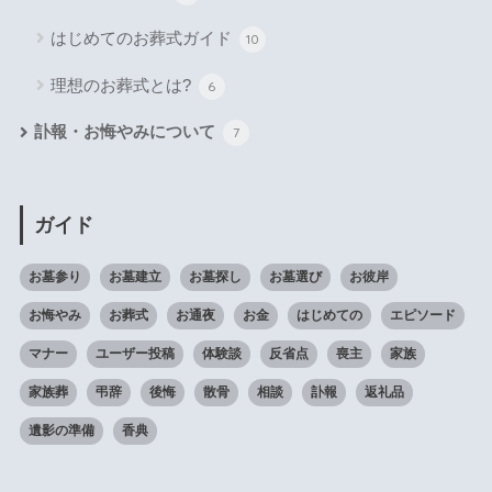
はじめてのお葬式ガイド
10
理想のお葬式とは?
6
訃報・お悔やみについて
7
ガイド
お墓参り
お墓建立
お墓探し
お墓選び
お彼岸
お悔やみ
お葬式
お通夜
お金
はじめての
エピソード
マナー
ユーザー投稿
体験談
反省点
喪主
家族
家族葬
弔辞
後悔
散骨
相談
訃報
返礼品
遺影の準備
香典