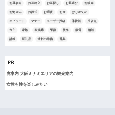
お墓参り
お墓建立
お墓探し
お墓選び
お彼岸
お悔やみ
お葬式
お通夜
お金
はじめての
エピソード
マナー
ユーザー投稿
体験談
反省点
喪主
家族
家族葬
弔辞
後悔
散骨
相談
訃報
返礼品
遺影の準備
香典
PR
虎案内-大阪ミナミエリアの観光案内-
女性も性を楽しみたい