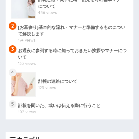
について
456 views
2
[お墓参り]基本的な流れ・マナーと準備するものについ
て解説します
174 views
3
お通夜に参列する時に知っておきたい挨拶やマナーにつ
いて
133 views
4
訃報の連絡について
123 views
5
訃報を聞いた、或いは伝える際に行うこと
102 views