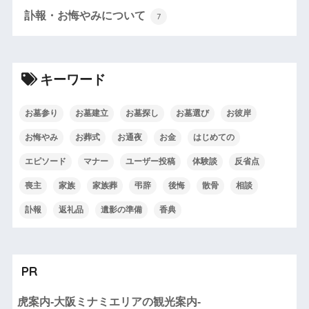
訃報・お悔やみについて
7
キーワード
お墓参り
お墓建立
お墓探し
お墓選び
お彼岸
お悔やみ
お葬式
お通夜
お金
はじめての
エピソード
マナー
ユーザー投稿
体験談
反省点
喪主
家族
家族葬
弔辞
後悔
散骨
相談
訃報
返礼品
遺影の準備
香典
PR
虎案内-大阪ミナミエリアの観光案内-