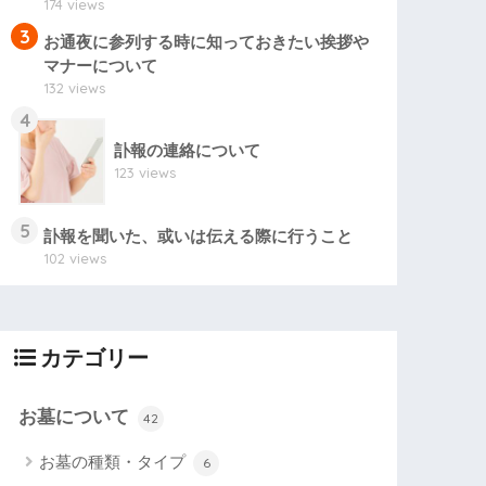
174 views
3
お通夜に参列する時に知っておきたい挨拶や
マナーについて
132 views
4
訃報の連絡について
123 views
5
訃報を聞いた、或いは伝える際に行うこと
102 views
カテゴリー
お墓について
42
お墓の種類・タイプ
6