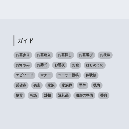
ガイド
お墓参り
お墓建立
お墓探し
お墓選び
お彼岸
お悔やみ
お葬式
お通夜
お金
はじめての
エピソード
マナー
ユーザー投稿
体験談
反省点
喪主
家族
家族葬
弔辞
後悔
散骨
相談
訃報
返礼品
遺影の準備
香典