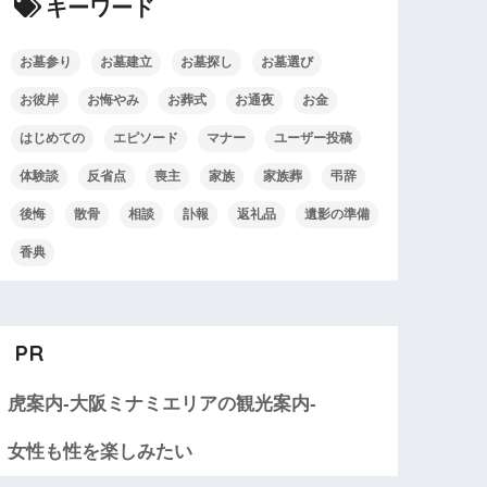
キーワード
お墓参り
お墓建立
お墓探し
お墓選び
お彼岸
お悔やみ
お葬式
お通夜
お金
はじめての
エピソード
マナー
ユーザー投稿
体験談
反省点
喪主
家族
家族葬
弔辞
後悔
散骨
相談
訃報
返礼品
遺影の準備
香典
PR
虎案内-大阪ミナミエリアの観光案内-
女性も性を楽しみたい