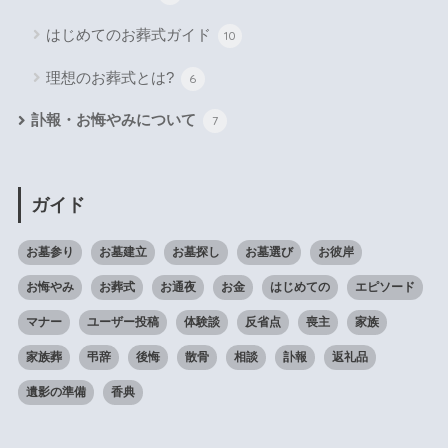
はじめてのお葬式ガイド
10
理想のお葬式とは?
6
訃報・お悔やみについて
7
ガイド
お墓参り
お墓建立
お墓探し
お墓選び
お彼岸
お悔やみ
お葬式
お通夜
お金
はじめての
エピソード
マナー
ユーザー投稿
体験談
反省点
喪主
家族
家族葬
弔辞
後悔
散骨
相談
訃報
返礼品
遺影の準備
香典