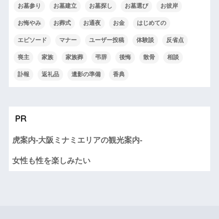
お墓参り
お墓建立
お墓探し
お墓選び
お彼岸
お悔やみ
お葬式
お通夜
お金
はじめての
エピソード
マナー
ユーザー投稿
体験談
反省点
喪主
家族
家族葬
弔辞
後悔
散骨
相談
訃報
返礼品
遺影の準備
香典
PR
虎案内-大阪ミナミエリアの観光案内-
女性も性を楽しみたい