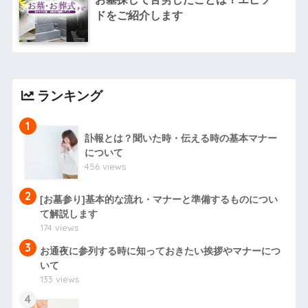
ドをご紹介します
ランキング
1
訃報とは？聞いた時・伝える時の基本マナー
について
456 views
2
[お墓参り]基本的な流れ・マナーと準備するものについ
て解説します
174 views
3
お通夜に参列する時に知っておきたい挨拶やマナーにつ
いて
133 views
4