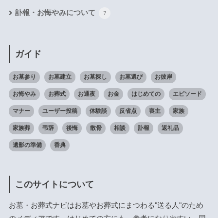
訃報・お悔やみについて
7
ガイド
お墓参り
お墓建立
お墓探し
お墓選び
お彼岸
お悔やみ
お葬式
お通夜
お金
はじめての
エピソード
マナー
ユーザー投稿
体験談
反省点
喪主
家族
家族葬
弔辞
後悔
散骨
相談
訃報
返礼品
遺影の準備
香典
このサイトについて
お墓・お葬式ナビはお墓やお葬式にまつわる"送る人"のため