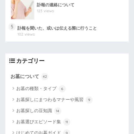
訃報の連絡について
123 views
5
訃報を聞いた、或いは伝える際に行うこと
102 views
カテゴリー
お墓について
42
お墓の種類・タイプ
6
お墓探しにまつわるマナーや風習
9
お墓探しの豆知識
14
お墓選びエピソード集
11
はじめてのお墓ガイド
9