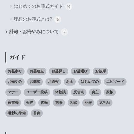
はじめてのお葬式ガイド
10
理想のお葬式とは?
6
訃報・お悔やみについて
7
ガイド
お墓参り
お墓建立
お墓探し
お墓選び
お彼岸
お悔やみ
お葬式
お通夜
お金
はじめての
エピソード
マナー
ユーザー投稿
体験談
反省点
喪主
家族
家族葬
弔辞
後悔
散骨
相談
訃報
返礼品
遺影の準備
香典