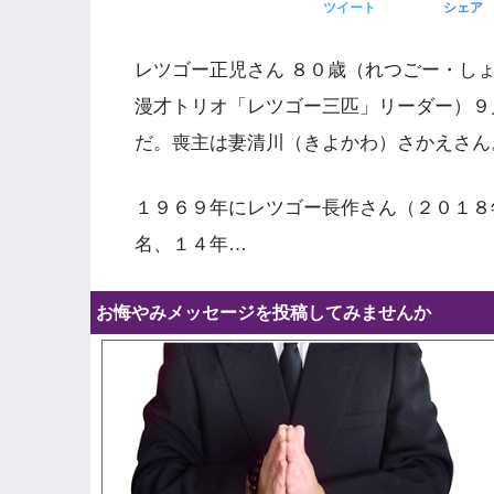
ツイート
シェア
レツゴー正児さん ８０歳（れつごー・し
漫才トリオ「レツゴー三匹」リーダー）９
だ。喪主は妻清川（きよかわ）さかえさん
１９６９年にレツゴー長作さん（２０１８
名、１４年…
お悔やみメッセージを投稿してみませんか