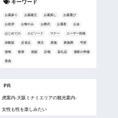
キーワード
お墓参り
お墓建立
お墓探し
お墓選び
お彼岸
お悔やみ
お葬式
お通夜
お金
はじめての
エピソード
マナー
ユーザー投稿
体験談
反省点
喪主
家族
家族葬
弔辞
後悔
散骨
相談
訃報
返礼品
遺影の準備
香典
PR
虎案内-大阪ミナミエリアの観光案内-
女性も性を楽しみたい