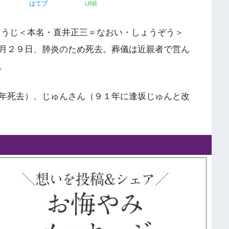
LINE
はてブ
ょうじ＜本名・直井正三＝なおい・しょうぞう＞
月２９日、肺炎のため死去。葬儀は近親者で営ん
。
年死去）、じゅんさん（９１年に逢坂じゅんと改