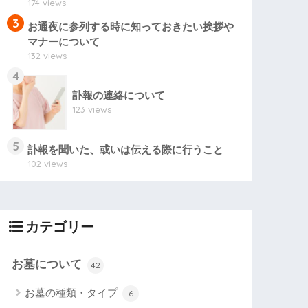
174 views
3
お通夜に参列する時に知っておきたい挨拶や
マナーについて
132 views
4
訃報の連絡について
123 views
5
訃報を聞いた、或いは伝える際に行うこと
102 views
カテゴリー
お墓について
42
お墓の種類・タイプ
6