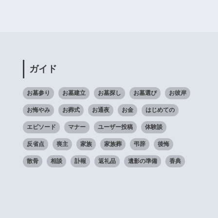
ガイド
お墓参り
お墓建立
お墓探し
お墓選び
お彼岸
お悔やみ
お葬式
お通夜
お金
はじめての
エピソード
マナー
ユーザー投稿
体験談
反省点
喪主
家族
家族葬
弔辞
後悔
散骨
相談
訃報
返礼品
遺影の準備
香典