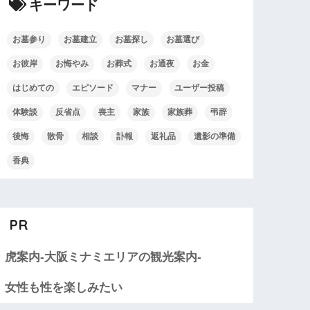
キーワード
お墓参り
お墓建立
お墓探し
お墓選び
お彼岸
お悔やみ
お葬式
お通夜
お金
はじめての
エピソード
マナー
ユーザー投稿
体験談
反省点
喪主
家族
家族葬
弔辞
後悔
散骨
相談
訃報
返礼品
遺影の準備
香典
PR
虎案内-大阪ミナミエリアの観光案内-
女性も性を楽しみたい