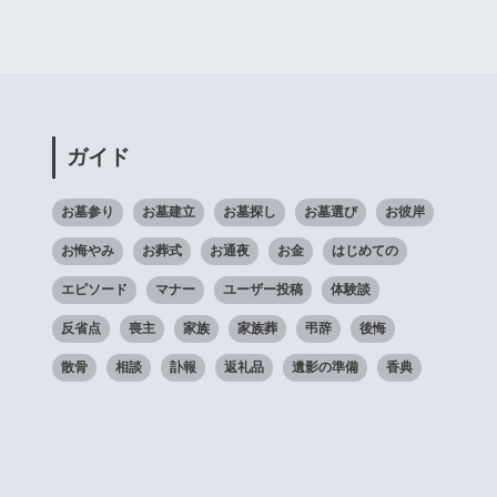
ガイド
お墓参り
お墓建立
お墓探し
お墓選び
お彼岸
お悔やみ
お葬式
お通夜
お金
はじめての
エピソード
マナー
ユーザー投稿
体験談
反省点
喪主
家族
家族葬
弔辞
後悔
散骨
相談
訃報
返礼品
遺影の準備
香典