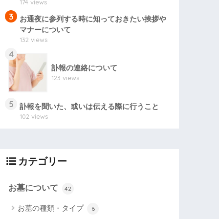
174 views
3
お通夜に参列する時に知っておきたい挨拶や
マナーについて
132 views
4
訃報の連絡について
123 views
5
訃報を聞いた、或いは伝える際に行うこと
102 views
カテゴリー
お墓について
42
お墓の種類・タイプ
6