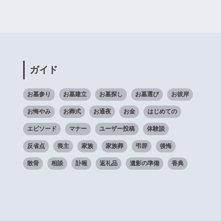
ガイド
お墓参り
お墓建立
お墓探し
お墓選び
お彼岸
お悔やみ
お葬式
お通夜
お金
はじめての
エピソード
マナー
ユーザー投稿
体験談
反省点
喪主
家族
家族葬
弔辞
後悔
散骨
相談
訃報
返礼品
遺影の準備
香典