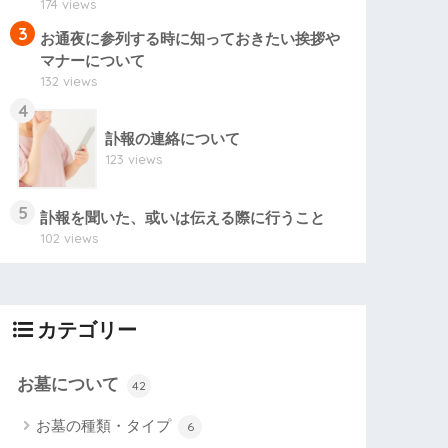
174 views
3
お通夜に参列する時に知っておきたい挨拶や
マナーについて
132 views
4
訃報の連絡について
123 views
5
訃報を聞いた、或いは伝える際に行うこと
102 views
カテゴリー
お墓について
42
お墓の種類・タイプ
6