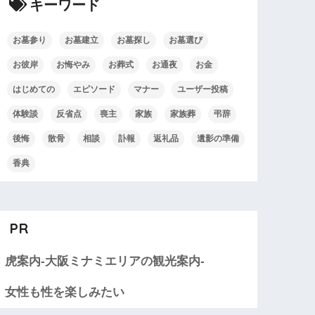
キーワード
お墓参り
お墓建立
お墓探し
お墓選び
お彼岸
お悔やみ
お葬式
お通夜
お金
はじめての
エピソード
マナー
ユーザー投稿
体験談
反省点
喪主
家族
家族葬
弔辞
後悔
散骨
相談
訃報
返礼品
遺影の準備
香典
PR
虎案内-大阪ミナミエリアの観光案内-
女性も性を楽しみたい