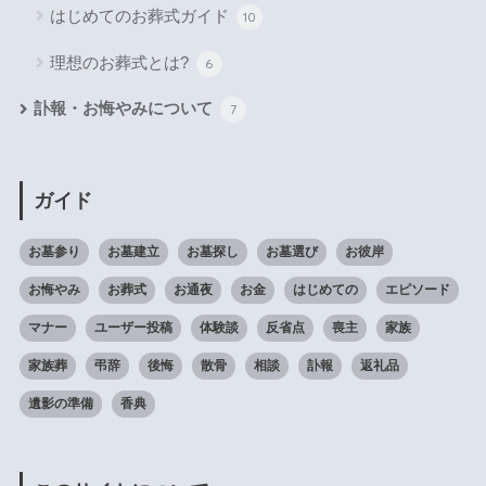
はじめてのお葬式ガイド
10
理想のお葬式とは?
6
訃報・お悔やみについて
7
ガイド
お墓参り
お墓建立
お墓探し
お墓選び
お彼岸
お悔やみ
お葬式
お通夜
お金
はじめての
エピソード
マナー
ユーザー投稿
体験談
反省点
喪主
家族
家族葬
弔辞
後悔
散骨
相談
訃報
返礼品
遺影の準備
香典