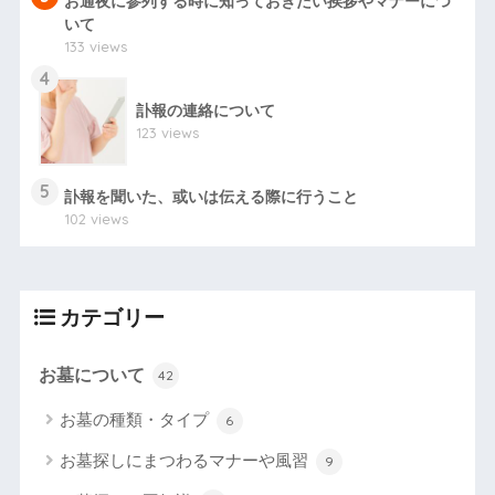
お通夜に参列する時に知っておきたい挨拶やマナーにつ
いて
133 views
4
訃報の連絡について
123 views
5
訃報を聞いた、或いは伝える際に行うこと
102 views
カテゴリー
お墓について
42
お墓の種類・タイプ
6
お墓探しにまつわるマナーや風習
9