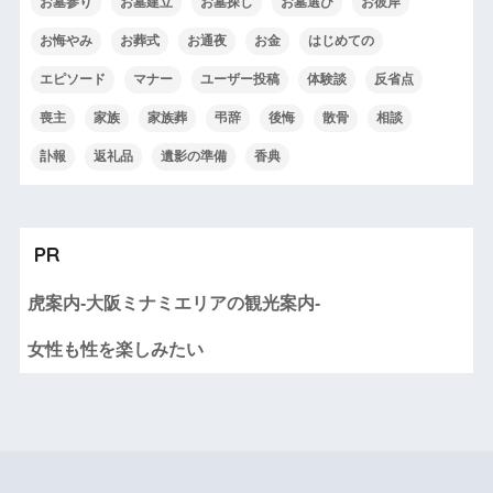
お墓参り
お墓建立
お墓探し
お墓選び
お彼岸
お悔やみ
お葬式
お通夜
お金
はじめての
エピソード
マナー
ユーザー投稿
体験談
反省点
喪主
家族
家族葬
弔辞
後悔
散骨
相談
訃報
返礼品
遺影の準備
香典
PR
虎案内-大阪ミナミエリアの観光案内-
女性も性を楽しみたい