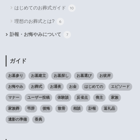
はじめてのお葬式ガイド
10
理想のお葬式とは?
6
訃報・お悔やみについて
7
ガイド
お墓参り
お墓建立
お墓探し
お墓選び
お彼岸
お悔やみ
お葬式
お通夜
お金
はじめての
エピソード
マナー
ユーザー投稿
体験談
反省点
喪主
家族
家族葬
弔辞
後悔
散骨
相談
訃報
返礼品
遺影の準備
香典