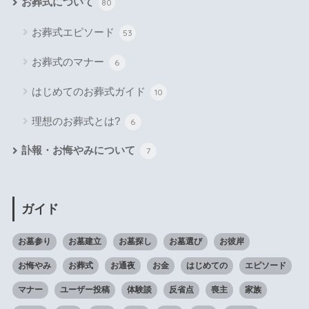
お葬式について
80
お葬式エピソード
53
お葬式のマナー
6
はじめてのお葬式ガイド
10
理想のお葬式とは?
6
訃報・お悔やみについて
7
ガイド
お墓参り
お墓建立
お墓探し
お墓選び
お彼岸
お悔やみ
お葬式
お通夜
お金
はじめての
エピソード
マナー
ユーザー投稿
体験談
反省点
喪主
家族