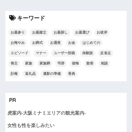
キーワード
お墓参り
お墓建立
お墓探し
お墓選び
お彼岸
お悔やみ
お葬式
お通夜
お金
はじめての
エピソード
マナー
ユーザー投稿
体験談
反省点
喪主
家族
家族葬
弔辞
後悔
散骨
相談
訃報
返礼品
遺影の準備
香典
PR
虎案内-大阪ミナミエリアの観光案内-
女性も性を楽しみたい