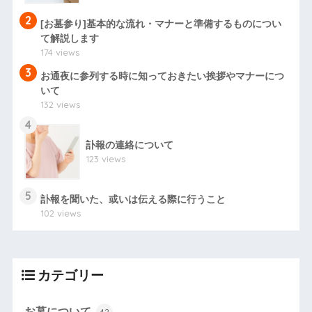
2
[お墓参り]基本的な流れ・マナーと準備するものについ
て解説します
174 views
3
お通夜に参列する時に知っておきたい挨拶やマナーにつ
いて
132 views
4
訃報の連絡について
123 views
5
訃報を聞いた、或いは伝える際に行うこと
102 views
カテゴリー
お墓について
42