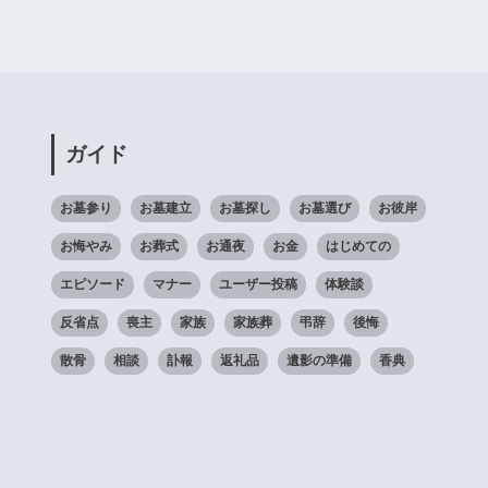
ガイド
お墓参り
お墓建立
お墓探し
お墓選び
お彼岸
お悔やみ
お葬式
お通夜
お金
はじめての
エピソード
マナー
ユーザー投稿
体験談
反省点
喪主
家族
家族葬
弔辞
後悔
散骨
相談
訃報
返礼品
遺影の準備
香典