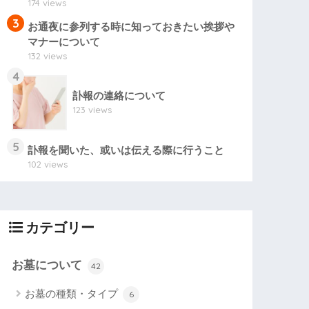
174 views
3
お通夜に参列する時に知っておきたい挨拶や
マナーについて
132 views
4
訃報の連絡について
123 views
5
訃報を聞いた、或いは伝える際に行うこと
102 views
カテゴリー
お墓について
42
お墓の種類・タイプ
6