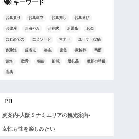
キーワード
お墓参り
お墓建立
お墓探し
お墓選び
お彼岸
お悔やみ
お葬式
お通夜
お金
はじめての
エピソード
マナー
ユーザー投稿
体験談
反省点
喪主
家族
家族葬
弔辞
後悔
散骨
相談
訃報
返礼品
遺影の準備
香典
PR
虎案内-大阪ミナミエリアの観光案内-
女性も性を楽しみたい