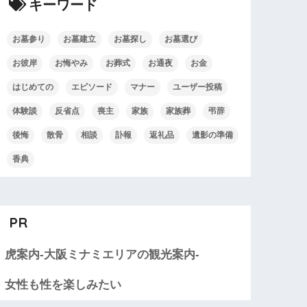
キーワード
お墓参り
お墓建立
お墓探し
お墓選び
お彼岸
お悔やみ
お葬式
お通夜
お金
はじめての
エピソード
マナー
ユーザー投稿
体験談
反省点
喪主
家族
家族葬
弔辞
後悔
散骨
相談
訃報
返礼品
遺影の準備
香典
PR
虎案内-大阪ミナミエリアの観光案内-
女性も性を楽しみたい