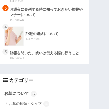
174 views
3
お通夜に参列する時に知っておきたい挨拶や
マナーについて
132 views
4
訃報の連絡について
123 views
5
訃報を聞いた、或いは伝える際に行うこと
102 views
カテゴリー
お墓について
42
お墓の種類・タイプ
6