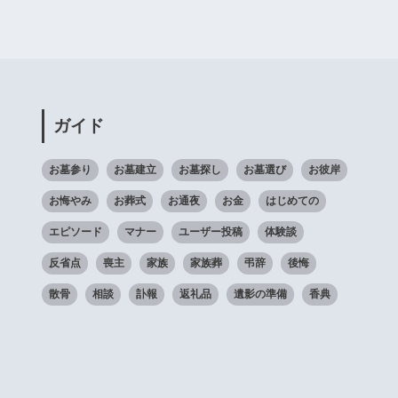
ガイド
お墓参り
お墓建立
お墓探し
お墓選び
お彼岸
お悔やみ
お葬式
お通夜
お金
はじめての
エピソード
マナー
ユーザー投稿
体験談
反省点
喪主
家族
家族葬
弔辞
後悔
散骨
相談
訃報
返礼品
遺影の準備
香典