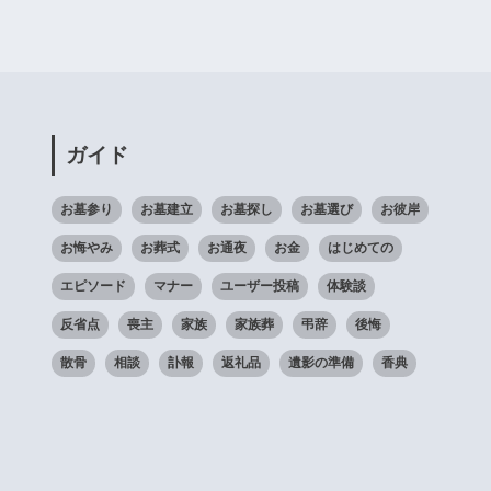
ガイド
お墓参り
お墓建立
お墓探し
お墓選び
お彼岸
お悔やみ
お葬式
お通夜
お金
はじめての
エピソード
マナー
ユーザー投稿
体験談
反省点
喪主
家族
家族葬
弔辞
後悔
散骨
相談
訃報
返礼品
遺影の準備
香典