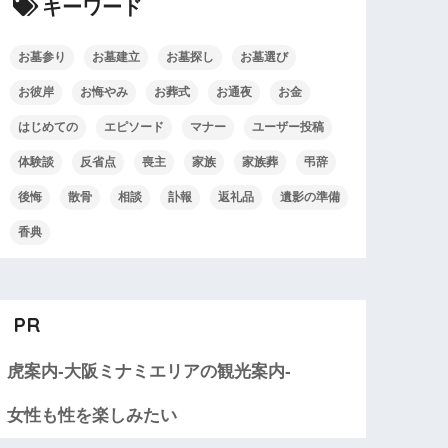
キーワード
お墓参り
お墓建立
お墓探し
お墓選び
お彼岸
お悔やみ
お葬式
お通夜
お金
はじめての
エピソード
マナー
ユーザー投稿
体験談
反省点
喪主
家族
家族葬
弔辞
後悔
散骨
相談
訃報
返礼品
遺影の準備
香典
PR
虎案内-大阪ミナミエリアの観光案内-
女性も性を楽しみたい