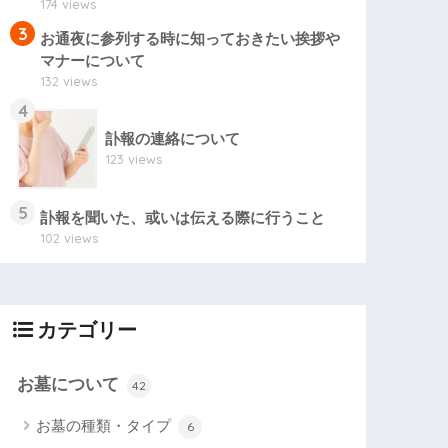
174 views
3
お通夜に参列する時に知っておきたい挨拶や
マナーについて
132 views
4
訃報の連絡について
123 views
5
訃報を聞いた、或いは伝える際に行うこと
102 views
カテゴリー
お墓について
42
お墓の種類・タイプ
6