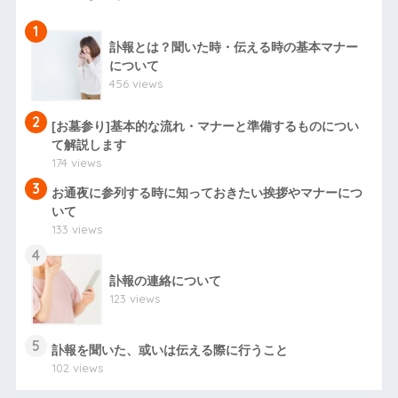
1
訃報とは？聞いた時・伝える時の基本マナー
について
456 views
2
[お墓参り]基本的な流れ・マナーと準備するものについ
て解説します
174 views
3
お通夜に参列する時に知っておきたい挨拶やマナーにつ
いて
133 views
4
訃報の連絡について
123 views
5
訃報を聞いた、或いは伝える際に行うこと
102 views