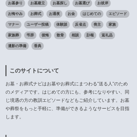
お墓参り
お墓建立
お墓探し
お墓選び
お彼岸
お悔やみ
お葬式
お通夜
お金
はじめての
エピソード
マナー
ユーザー投稿
体験談
反省点
喪主
家族
家族葬
弔辞
後悔
散骨
相談
訃報
返礼品
遺影の準備
香典
このサイトについて
お墓・お葬式ナビはお墓やお葬式にまつわる"送る人"のため
のメディアです。はじめての方にも、参考になりやすい、同
じ境遇の方の教訓エピソードなどもご紹介しています。お墓
や葬祭をもっと手軽に、準備ができるようなサービスを目指
します。