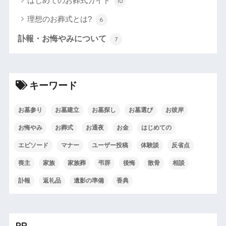
はじめてのお葬式ガイド
10
理想のお葬式とは?
6
訃報・お悔やみについて
7
キーワード
お墓参り
お墓建立
お墓探し
お墓選び
お彼岸
お悔やみ
お葬式
お通夜
お金
はじめての
エピソード
マナー
ユーザー投稿
体験談
反省点
喪主
家族
家族葬
弔辞
後悔
散骨
相談
訃報
返礼品
遺影の準備
香典
PR