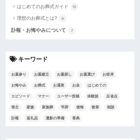
はじめてのお葬式ガイド
10
理想のお葬式とは?
6
訃報・お悔やみについて
7
キーワード
お墓参り
お墓建立
お墓探し
お墓選び
お彼岸
お悔やみ
お葬式
お通夜
お金
はじめての
エピソード
マナー
ユーザー投稿
体験談
反省点
喪主
家族
家族葬
弔辞
後悔
散骨
相談
訃報
返礼品
遺影の準備
香典