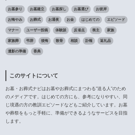
お墓参り
お墓建立
お墓探し
お墓選び
お彼岸
お悔やみ
お葬式
お通夜
お金
はじめての
エピソード
マナー
ユーザー投稿
体験談
反省点
喪主
家族
家族葬
弔辞
後悔
散骨
相談
訃報
返礼品
遺影の準備
香典
このサイトについて
お墓・お葬式ナビはお墓やお葬式にまつわる"送る人"のため
のメディアです。はじめての方にも、参考になりやすい、同
じ境遇の方の教訓エピソードなどもご紹介しています。お墓
や葬祭をもっと手軽に、準備ができるようなサービスを目指
します。