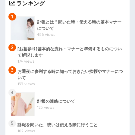
ランキング
1
訃報とは？聞いた時・伝える時の基本マナー
について
456 views
2
[お墓参り]基本的な流れ・マナーと準備するものについ
て解説します
174 views
3
お通夜に参列する時に知っておきたい挨拶やマナーにつ
いて
133 views
4
訃報の連絡について
123 views
5
訃報を聞いた、或いは伝える際に行うこと
102 views