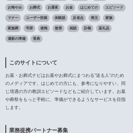
お悔やみ
お葬式
お通夜
お金
はじめての
エピソード
マナー
ユーザー投稿
体験談
反省点
喪主
家族
家族葬
弔辞
後悔
散骨
相談
訃報
返礼品
遺影の準備
香典
このサイトについて
お墓・お葬式ナビはお墓やお葬式にまつわる"送る人"のため
のメディアです。はじめての方にも、参考になりやすい、同
じ境遇の方の教訓エピソードなどもご紹介しています。お墓
や葬祭をもっと手軽に、準備ができるようなサービスを目指
します。
業務提携パートナー募集