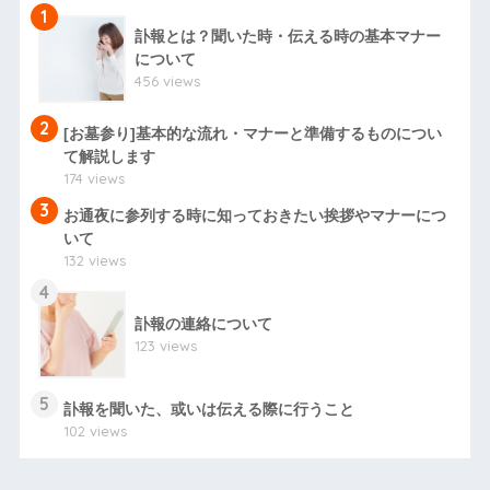
1
訃報とは？聞いた時・伝える時の基本マナー
について
456 views
2
[お墓参り]基本的な流れ・マナーと準備するものについ
て解説します
174 views
3
お通夜に参列する時に知っておきたい挨拶やマナーにつ
いて
132 views
4
訃報の連絡について
123 views
5
訃報を聞いた、或いは伝える際に行うこと
102 views