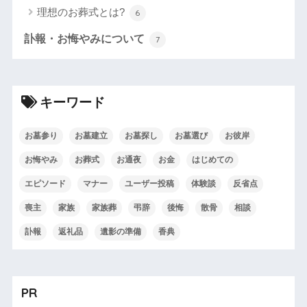
理想のお葬式とは?
6
訃報・お悔やみについて
7
キーワード
お墓参り
お墓建立
お墓探し
お墓選び
お彼岸
お悔やみ
お葬式
お通夜
お金
はじめての
エピソード
マナー
ユーザー投稿
体験談
反省点
喪主
家族
家族葬
弔辞
後悔
散骨
相談
訃報
返礼品
遺影の準備
香典
PR