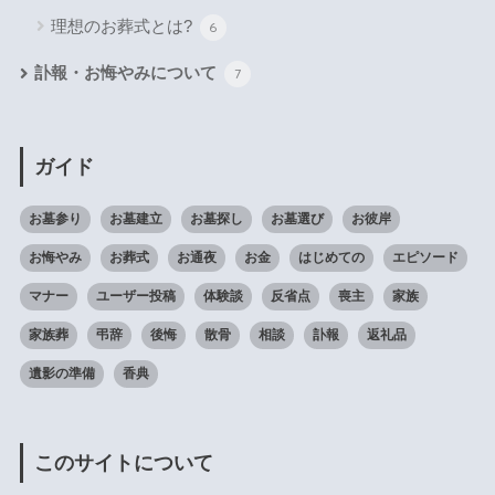
理想のお葬式とは?
6
訃報・お悔やみについて
7
ガイド
お墓参り
お墓建立
お墓探し
お墓選び
お彼岸
お悔やみ
お葬式
お通夜
お金
はじめての
エピソード
マナー
ユーザー投稿
体験談
反省点
喪主
家族
家族葬
弔辞
後悔
散骨
相談
訃報
返礼品
遺影の準備
香典
このサイトについて