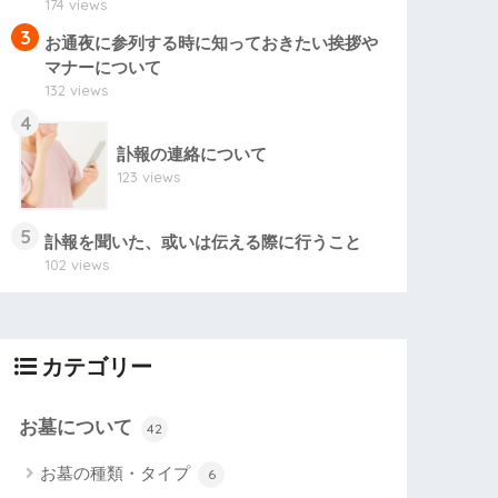
174 views
3
お通夜に参列する時に知っておきたい挨拶や
マナーについて
132 views
4
訃報の連絡について
123 views
5
訃報を聞いた、或いは伝える際に行うこと
102 views
カテゴリー
お墓について
42
お墓の種類・タイプ
6