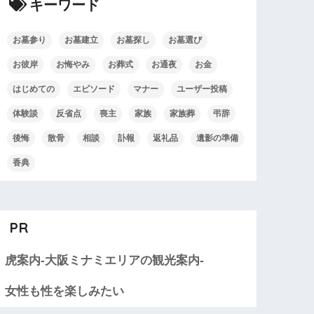
キーワード
お墓参り
お墓建立
お墓探し
お墓選び
お彼岸
お悔やみ
お葬式
お通夜
お金
はじめての
エピソード
マナー
ユーザー投稿
体験談
反省点
喪主
家族
家族葬
弔辞
後悔
散骨
相談
訃報
返礼品
遺影の準備
香典
PR
虎案内-大阪ミナミエリアの観光案内-
女性も性を楽しみたい