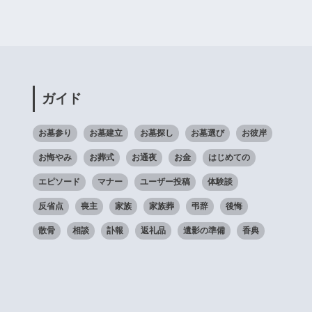
ガイド
お墓参り
お墓建立
お墓探し
お墓選び
お彼岸
お悔やみ
お葬式
お通夜
お金
はじめての
エピソード
マナー
ユーザー投稿
体験談
反省点
喪主
家族
家族葬
弔辞
後悔
散骨
相談
訃報
返礼品
遺影の準備
香典