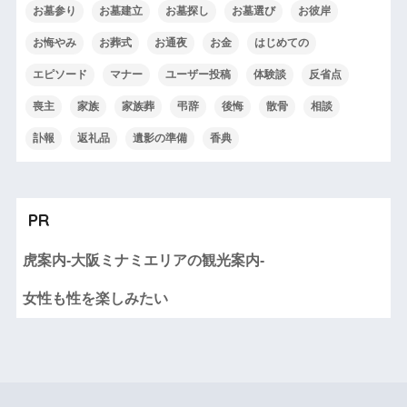
お墓参り
お墓建立
お墓探し
お墓選び
お彼岸
お悔やみ
お葬式
お通夜
お金
はじめての
エピソード
マナー
ユーザー投稿
体験談
反省点
喪主
家族
家族葬
弔辞
後悔
散骨
相談
訃報
返礼品
遺影の準備
香典
PR
虎案内-大阪ミナミエリアの観光案内-
女性も性を楽しみたい