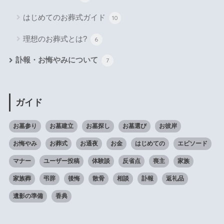
はじめてのお葬式ガイド
10
理想のお葬式とは?
6
訃報・お悔やみについて
7
ガイド
お墓参り
お墓建立
お墓探し
お墓選び
お彼岸
お悔やみ
お葬式
お通夜
お金
はじめての
エピソード
マナー
ユーザー投稿
体験談
反省点
喪主
家族
家族葬
弔辞
後悔
散骨
相談
訃報
返礼品
遺影の準備
香典