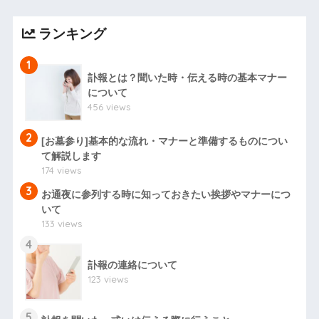
ランキング
1
訃報とは？聞いた時・伝える時の基本マナー
について
456 views
2
[お墓参り]基本的な流れ・マナーと準備するものについ
て解説します
174 views
3
お通夜に参列する時に知っておきたい挨拶やマナーにつ
いて
133 views
4
訃報の連絡について
123 views
5