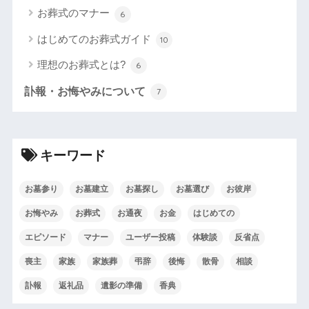
お葬式のマナー
6
はじめてのお葬式ガイド
10
理想のお葬式とは?
6
訃報・お悔やみについて
7
キーワード
お墓参り
お墓建立
お墓探し
お墓選び
お彼岸
お悔やみ
お葬式
お通夜
お金
はじめての
エピソード
マナー
ユーザー投稿
体験談
反省点
喪主
家族
家族葬
弔辞
後悔
散骨
相談
訃報
返礼品
遺影の準備
香典