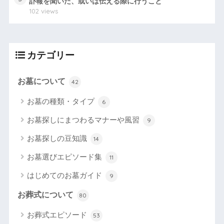
訃報を聞いた、或いは伝える際に行うこと
102 views
カテゴリー
お墓について
42
お墓の種類・タイプ
6
お墓探しにまつわるマナーや風習
9
お墓探しの豆知識
14
お墓選びエピソード集
11
はじめてのお墓ガイド
9
お葬式について
80
お葬式エピソード
53