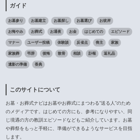
ガイド
お墓参り
お墓建立
お墓探し
お墓選び
お彼岸
お悔やみ
お葬式
お通夜
お金
はじめての
エピソード
マナー
ユーザー投稿
体験談
反省点
喪主
家族
家族葬
弔辞
後悔
散骨
相談
訃報
返礼品
遺影の準備
香典
このサイトについて
お墓・お葬式ナビはお墓やお葬式にまつわる"送る人"のため
のメディアです。はじめての方にも、参考になりやすい、同
じ境遇の方の教訓エピソードなどもご紹介しています。お墓
や葬祭をもっと手軽に、準備ができるようなサービスを目指
します。