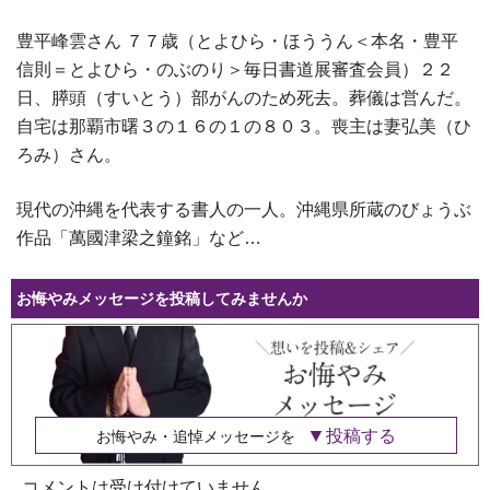
豊平峰雲さん ７７歳（とよひら・ほううん＜本名・豊平
信則＝とよひら・のぶのり＞毎日書道展審査会員）２２
日、膵頭（すいとう）部がんのため死去。葬儀は営んだ。
自宅は那覇市曙３の１６の１の８０３。喪主は妻弘美（ひ
ろみ）さん。
現代の沖縄を代表する書人の一人。沖縄県所蔵のびょうぶ
作品「萬國津梁之鐘銘」など…
お悔やみメッセージを投稿してみませんか
投稿する
お悔やみ・追悼メッセージを
コメントは受け付けていません。