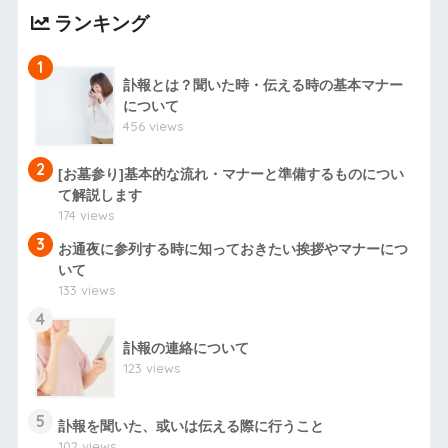
ランキング
1
訃報とは？聞いた時・伝える時の基本マナー
について
456 views
2
[お墓参り]基本的な流れ・マナーと準備するものについ
て解説します
174 views
3
お通夜に参列する時に知っておきたい挨拶やマナーにつ
いて
133 views
4
訃報の連絡について
123 views
5
訃報を聞いた、或いは伝える際に行うこと
102 views