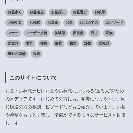
お墓参り
お墓建立
お墓探し
お墓選び
お彼岸
お悔やみ
お葬式
お通夜
お金
はじめての
エピソード
マナー
ユーザー投稿
体験談
反省点
喪主
家族
家族葬
弔辞
後悔
散骨
相談
訃報
返礼品
遺影の準備
香典
このサイトについて
お墓・お葬式ナビはお墓やお葬式にまつわる"送る人"のため
のメディアです。はじめての方にも、参考になりやすい、同
じ境遇の方の教訓エピソードなどもご紹介しています。お墓
や葬祭をもっと手軽に、準備ができるようなサービスを目指
します。