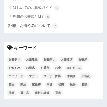
はじめてのお葬式ガイド
10
理想のお葬式とは?
6
訃報・お悔やみについて
7
キーワード
お墓参り
お墓建立
お墓探し
お墓選び
お彼岸
お悔やみ
お葬式
お通夜
お金
はじめての
エピソード
マナー
ユーザー投稿
体験談
反省点
喪主
家族
家族葬
弔辞
後悔
散骨
相談
訃報
返礼品
遺影の準備
香典