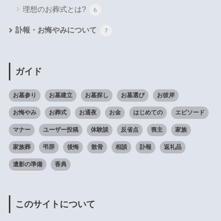
理想のお葬式とは?
6
訃報・お悔やみについて
7
ガイド
お墓参り
お墓建立
お墓探し
お墓選び
お彼岸
お悔やみ
お葬式
お通夜
お金
はじめての
エピソード
マナー
ユーザー投稿
体験談
反省点
喪主
家族
家族葬
弔辞
後悔
散骨
相談
訃報
返礼品
遺影の準備
香典
このサイトについて