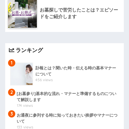
お墓探しで苦労したことは？エピソー
ドをご紹介します
ランキング
1
訃報とは？聞いた時・伝える時の基本マナー
について
456 views
2
[お墓参り]基本的な流れ・マナーと準備するものについ
て解説します
174 views
3
お通夜に参列する時に知っておきたい挨拶やマナーにつ
いて
133 views