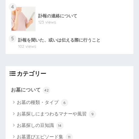
4
訃報の連絡について
123 views
5
訃報を聞いた、或いは伝える際に行うこと
102 views
カテゴリー
お墓について
42
お墓の種類・タイプ
6
お墓探しにまつわるマナーや風習
9
お墓探しの豆知識
14
お墓選びエピソード集
11