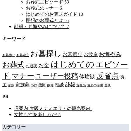
お葬式エピソード
53
お葬式のマナー
6
はじめてのお葬式ガイド
10
理想のお葬式とは?
6
訃報・お悔やみについて
7
キーワード
お墓探し
お悔やみ
お墓選び
お彼岸
お墓参り
お墓建立
はじめての
エピソー
お葬式
お金
お通夜
ド
マナー
反省点
ユーザー投稿
体験談
喪
訃報
家族葬
相談
主
後悔
家族
弔辞
散骨
返礼品
遺影の準備
香典
PR
虎案内-大阪ミナミエリアの観光案内-
女性も性を楽しみたい
カテゴリー