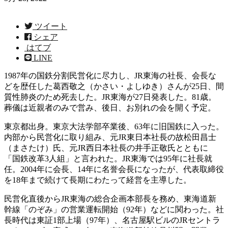
ツイート
シェア
はてブ
LINE
1987年の国鉄分割民営化に尽力し、JR東海の社長、会長な
どを歴任した葛西敬之（かさい・よしゆき）さんが25日、間
質性肺炎のため死去した。JR東海が27日発表した。81歳。
葬儀は近親者のみで営み、後日、お別れの会を開く予定。
東京都出身。東京大法学部卒業後、63年に旧国鉄に入った。
内部から民営化に取り組み、元JR東日本社長の故松田昌士
（まさたけ）氏、元JR西日本社長の井手正敬氏とともに
「国鉄改革3人組」と言われた。JR東海では95年に社長就
任。2004年に会長、14年に名誉会長になったが、代表取締役
を18年まで続けて長期にわたって経営を主導した。
民営化直後からJR東海の総合企画本部長を務め、東海道新
幹線「のぞみ」の営業運転開始（92年）などに関わった。社
長時代は東証1部上場（97年）、名古屋駅ビルのJRセントラ