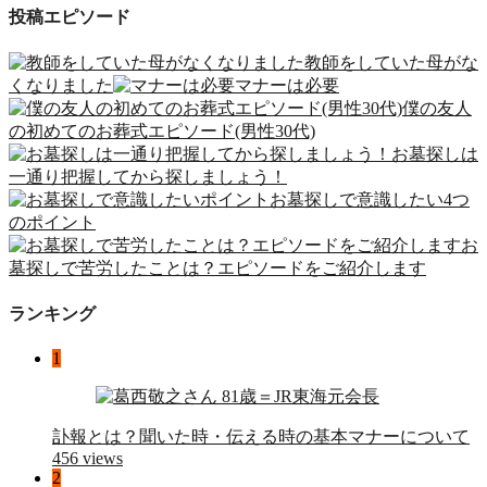
投稿エピソード
教師をしていた母がな
くなりました
マナーは必要
僕の友人
の初めてのお葬式エピソード(男性30代)
お墓探しは
一通り把握してから探しましょう！
お墓探しで意識したい4つ
のポイント
お
墓探しで苦労したことは？エピソードをご紹介します
ランキング
1
訃報とは？聞いた時・伝える時の基本マナーについて
456 views
2