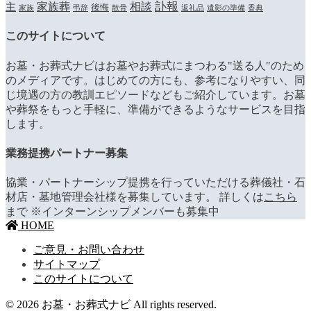
訃報
家族葬
相談
主
後悔
家族
弔辞
散骨
返礼品
遺影の準備
香典
このサイトについて
お墓・お葬式ナビはお墓やお葬式にまつわる"送る人"のため
のメディアです。はじめての方にも、参考になりやすい、同
じ境遇の方の教訓エピソードなどもご紹介しています。お墓
や葬祭をもっと手軽に、準備ができるようなサービスを目指
します。
業務提携パートナー募集
協業・パートナーシップ提携を行っていただける葬儀社・石
材店・墓地管理会社様を募集しています。 詳しくは
こちら
まで ※インターンシップメンバーも募集中
HOME
ご意見・お問い合わせ
サイトマップ
このサイトについて
© 2026 お墓・お葬式ナビ All rights reserved.