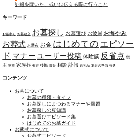
訃報を聞いた、或いは伝える際に行うこと
キーワード
お墓探し
お悔やみ
お墓選び
お彼岸
お墓参り
お墓建立
はじめての
エピソー
お葬式
お金
お通夜
ド
マナー
反省点
ユーザー投稿
体験談
喪
訃報
家族葬
相談
主
後悔
家族
弔辞
散骨
返礼品
遺影の準備
香典
コンテンツ
お墓について
お墓の種類・タイプ
お墓探しにまつわるマナーや風習
お墓探しの豆知識
お墓選びエピソード集
はじめてのお墓ガイド
お葬式について
お葬式エピソード