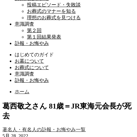
投稿エピソード・失敗談
お葬式のマナーを知る
理想のお葬式を見つける
意識調査
第２回
第１回結果発表
訃報・お悔やみ
はじめてのガイド
お墓について
お葬式について
意識調査
訃報・お悔やみ
ホーム
葛西敬之さん 81歳＝JR東海元会長が死
去
著名人・有名人の訃報・お悔やみ一覧
5月 28, 2022