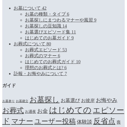
お墓について
42
お墓の種類・タイプ
6
お墓探しにまつわるマナーや風習
9
お墓探しの豆知識
14
お墓選びエピソード集
11
はじめてのお墓ガイド
9
お葬式について
80
お葬式エピソード
53
お葬式のマナー
6
はじめてのお葬式ガイド
10
理想のお葬式とは?
6
訃報・お悔やみについて
7
ガイド
お墓探し
お悔やみ
お墓選び
お彼岸
お墓参り
お墓建立
はじめての
エピソー
お葬式
お金
お通夜
ド
マナー
反省点
ユーザー投稿
体験談
喪