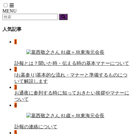
MENU
人気記事
1
訃報とは？聞いた時・伝える時の基本マナーについて
2
[お墓参り]基本的な流れ・マナーと準備するものにつ
いて解説します
3
お通夜に参列する時に知っておきたい挨拶やマナーに
ついて
4
訃報の連絡について
5