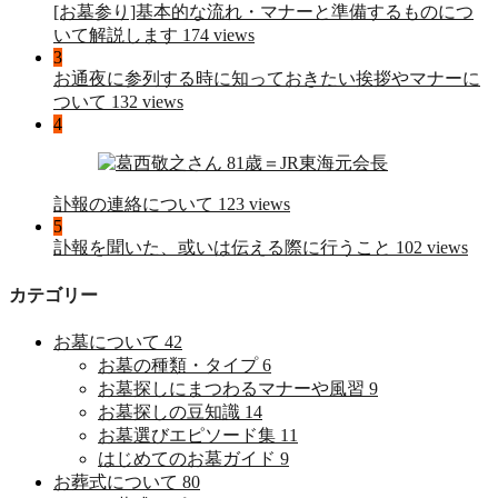
[お墓参り]基本的な流れ・マナーと準備するものにつ
いて解説します
174 views
3
お通夜に参列する時に知っておきたい挨拶やマナーに
ついて
132 views
4
訃報の連絡について
123 views
5
訃報を聞いた、或いは伝える際に行うこと
102 views
カテゴリー
お墓について
42
お墓の種類・タイプ
6
お墓探しにまつわるマナーや風習
9
お墓探しの豆知識
14
お墓選びエピソード集
11
はじめてのお墓ガイド
9
お葬式について
80