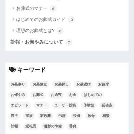
お葬式のマナー
6
はじめてのお葬式ガイド
10
理想のお葬式とは?
6
訃報・お悔やみについて
7
キーワード
お墓参り
お墓建立
お墓探し
お墓選び
お彼岸
お悔やみ
お葬式
お通夜
お金
はじめての
エピソード
マナー
ユーザー投稿
体験談
反省点
喪主
家族
家族葬
弔辞
後悔
散骨
相談
訃報
返礼品
遺影の準備
香典