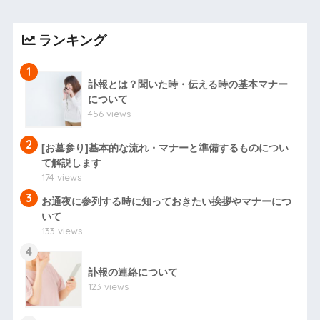
ランキング
1
訃報とは？聞いた時・伝える時の基本マナー
について
456 views
2
[お墓参り]基本的な流れ・マナーと準備するものについ
て解説します
174 views
3
お通夜に参列する時に知っておきたい挨拶やマナーにつ
いて
133 views
4
訃報の連絡について
123 views