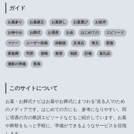
ガイド
お墓参り
お墓建立
お墓探し
お墓選び
お彼岸
お悔やみ
お葬式
お通夜
お金
はじめての
エピソード
マナー
ユーザー投稿
体験談
反省点
喪主
家族
家族葬
弔辞
後悔
散骨
相談
訃報
返礼品
遺影の準備
香典
このサイトについて
お墓・お葬式ナビはお墓やお葬式にまつわる"送る人"のため
のメディアです。はじめての方にも、参考になりやすい、同
じ境遇の方の教訓エピソードなどもご紹介しています。お墓
や葬祭をもっと手軽に、準備ができるようなサービスを目指
します。