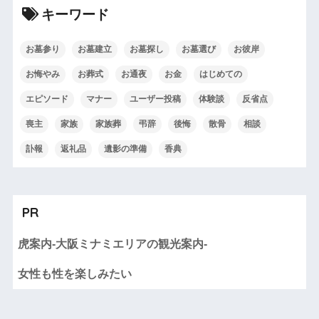
キーワード
お墓参り
お墓建立
お墓探し
お墓選び
お彼岸
お悔やみ
お葬式
お通夜
お金
はじめての
エピソード
マナー
ユーザー投稿
体験談
反省点
喪主
家族
家族葬
弔辞
後悔
散骨
相談
訃報
返礼品
遺影の準備
香典
PR
虎案内-大阪ミナミエリアの観光案内-
女性も性を楽しみたい