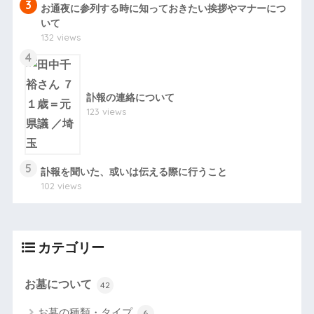
3
お通夜に参列する時に知っておきたい挨拶やマナーにつ
いて
132 views
4
訃報の連絡について
123 views
5
訃報を聞いた、或いは伝える際に行うこと
102 views
カテゴリー
お墓について
42
お墓の種類・タイプ
6