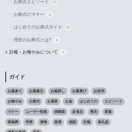
お葬式エピソード
53
お葬式のマナー
6
はじめてのお葬式ガイド
10
理想のお葬式とは?
6
訃報・お悔やみについて
7
ガイド
お墓参り
お墓建立
お墓探し
お墓選び
お彼岸
お悔やみ
お葬式
お通夜
お金
はじめての
エピソード
マナー
ユーザー投稿
体験談
反省点
喪主
家族
家族葬
弔辞
後悔
散骨
相談
訃報
返礼品