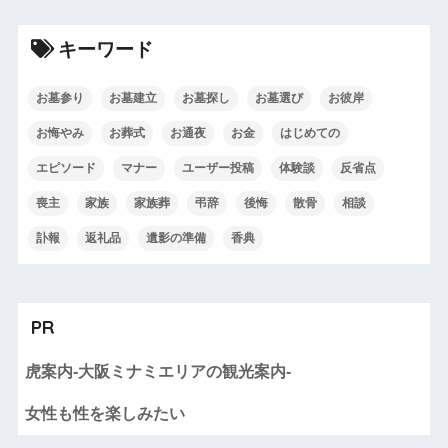
キーワード
お墓参り
お墓建立
お墓探し
お墓選び
お彼岸
お悔やみ
お葬式
お通夜
お金
はじめての
エピソード
マナー
ユーザー投稿
体験談
反省点
喪主
家族
家族葬
弔辞
後悔
散骨
相談
訃報
返礼品
遺影の準備
香典
PR
虎案内-大阪ミナミエリアの観光案内-
女性も性を楽しみたい