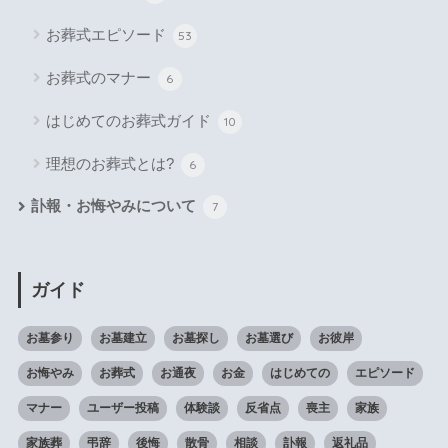
お葬式エピソード
53
お葬式のマナー
6
はじめてのお葬式ガイド
10
理想のお葬式とは?
6
訃報・お悔やみについて
7
ガイド
お墓参り
お墓建立
お墓探し
お墓選び
お彼岸
お悔やみ
お葬式
お通夜
お金
はじめての
エピソード
マナー
ユーザー投稿
体験談
反省点
喪主
家族
家族葬
弔辞
後悔
散骨
相談
訃報
返礼品