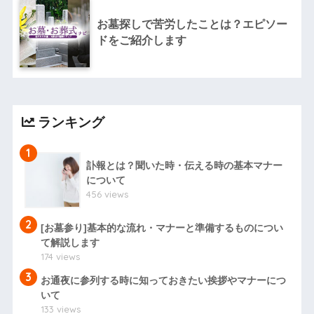
お墓探しで苦労したことは？エピソー
ドをご紹介します
ランキング
1
訃報とは？聞いた時・伝える時の基本マナー
について
456 views
2
[お墓参り]基本的な流れ・マナーと準備するものについ
て解説します
174 views
3
お通夜に参列する時に知っておきたい挨拶やマナーにつ
いて
133 views