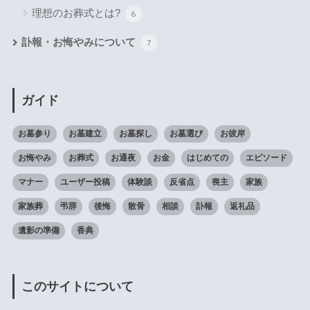
理想のお葬式とは?
6
訃報・お悔やみについて
7
ガイド
お墓参り
お墓建立
お墓探し
お墓選び
お彼岸
お悔やみ
お葬式
お通夜
お金
はじめての
エピソード
マナー
ユーザー投稿
体験談
反省点
喪主
家族
家族葬
弔辞
後悔
散骨
相談
訃報
返礼品
遺影の準備
香典
このサイトについて