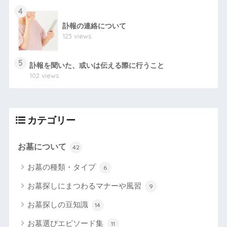
4
訃報の連絡について
123 views
5
訃報を聞いた、或いは伝える際に行うこと
102 views
カテゴリー
お墓について
42
お墓の種類・タイプ
6
お墓探しにまつわるマナーや風習
9
お墓探しの豆知識
14
お墓選びエピソード集
11