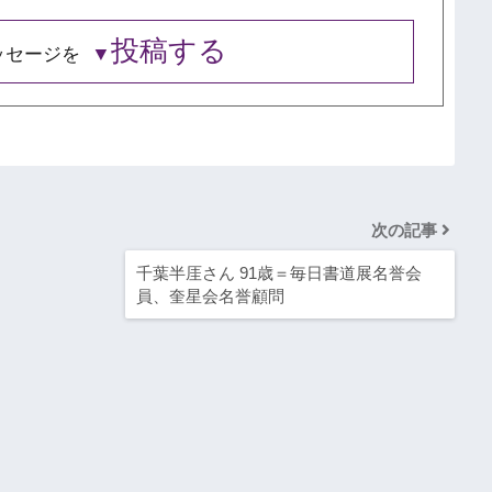
投稿する
ッセージを
次の記事
千葉半厓さん 91歳＝毎日書道展名誉会
員、奎星会名誉顧問