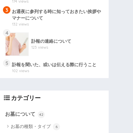
174 views
3
お通夜に参列する時に知っておきたい挨拶や
マナーについて
132 views
4
訃報の連絡について
123 views
5
訃報を聞いた、或いは伝える際に行うこと
102 views
カテゴリー
お墓について
42
お墓の種類・タイプ
6