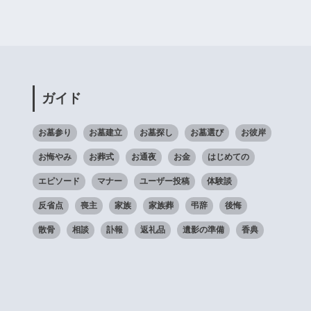
ガイド
お墓参り
お墓建立
お墓探し
お墓選び
お彼岸
お悔やみ
お葬式
お通夜
お金
はじめての
エピソード
マナー
ユーザー投稿
体験談
反省点
喪主
家族
家族葬
弔辞
後悔
散骨
相談
訃報
返礼品
遺影の準備
香典