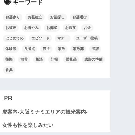
キーワード
お墓参り
お墓建立
お墓探し
お墓選び
お彼岸
お悔やみ
お葬式
お通夜
お金
はじめての
エピソード
マナー
ユーザー投稿
体験談
反省点
喪主
家族
家族葬
弔辞
後悔
散骨
相談
訃報
返礼品
遺影の準備
香典
PR
虎案内-大阪ミナミエリアの観光案内-
女性も性を楽しみたい