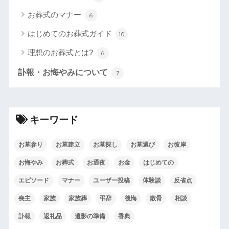
お葬式のマナー
6
はじめてのお葬式ガイド
10
理想のお葬式とは?
6
訃報・お悔やみについて
7
キーワード
お墓参り
お墓建立
お墓探し
お墓選び
お彼岸
お悔やみ
お葬式
お通夜
お金
はじめての
エピソード
マナー
ユーザー投稿
体験談
反省点
喪主
家族
家族葬
弔辞
後悔
散骨
相談
訃報
返礼品
遺影の準備
香典