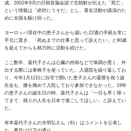
成。2002年9月の日朝首脳会談で北朝鮮が伝えた「死亡」
という情報は「絶対にうそだ」とし、署名活動や講演のた
めに全国を駆け回った。
ヨーロッパ滞在中の恵子さんから届いた22通の手紙を常に
手元に置き、「死ぬまでの仕事と思って訴えたい」と80歳
を超えてからも精力的に活動を続けた。
ここ数年、嘉代子さんは心臓の持病などで体調が悪く、外
出する際には車椅子を使っていた。入退院を繰り返してお
り、今年1月12日に自宅で開いた恵子さんの還暦を祝う誕
生会も、腰を痛めて入院しており参加できなかった。19年
の恵子さんの誕生日の時、嘉代子さんは「一日も早く帰っ
てきて、残りの人生を日本で過ごしてほしい」と訴えてい
た。
有本嘉代子さんの夫明弘さん（91）はコメントを公表し
た。要旨は以下の通り。