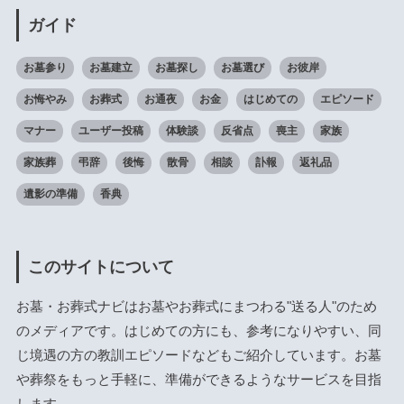
ガイド
お墓参り
お墓建立
お墓探し
お墓選び
お彼岸
お悔やみ
お葬式
お通夜
お金
はじめての
エピソード
マナー
ユーザー投稿
体験談
反省点
喪主
家族
家族葬
弔辞
後悔
散骨
相談
訃報
返礼品
遺影の準備
香典
このサイトについて
お墓・お葬式ナビはお墓やお葬式にまつわる"送る人"のため
のメディアです。はじめての方にも、参考になりやすい、同
じ境遇の方の教訓エピソードなどもご紹介しています。お墓
や葬祭をもっと手軽に、準備ができるようなサービスを目指
します。