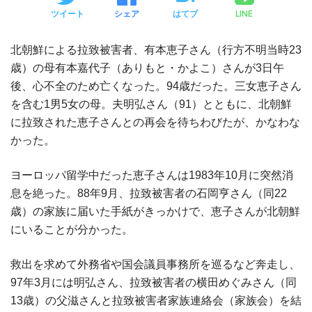
LINE
ツイート
シェア
はてブ
北朝鮮による拉致被害者、有本恵子さん（行方不明当時23
歳）の母有本嘉代子（ありもと・かよこ）さんが3日午
後、心不全のため亡くなった。94歳だった。三女恵子さん
を含む1男5女の母。夫明弘さん（91）とともに、北朝鮮
に拉致された恵子さんとの再会を待ちわびたが、かなわな
かった。
ヨーロッパ留学中だった恵子さんは1983年10月に突然消
息を絶った。88年9月、拉致被害者の石岡亨さん（同22
歳）の家族に届いた手紙がきっかけで、恵子さんが北朝鮮
にいることが分かった。
救出を求めて外務省や国会議員事務所を巡るなど奔走し、
97年3月には明弘さん、拉致被害者の横田めぐみさん（同
13歳）の父滋さんと拉致被害者家族連絡会（家族会）を結