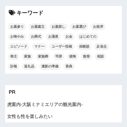
キーワード
お墓参り
お墓建立
お墓探し
お墓選び
お彼岸
お悔やみ
お葬式
お通夜
お金
はじめての
エピソード
マナー
ユーザー投稿
体験談
反省点
喪主
家族
家族葬
弔辞
後悔
散骨
相談
訃報
返礼品
遺影の準備
香典
PR
虎案内-大阪ミナミエリアの観光案内-
女性も性を楽しみたい