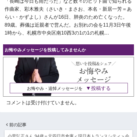
「長崎は今日も雨だった」など数々のヒット曲で知られる
作曲家、彩木雅夫（さいき・まさお、本名・新居一芳＝あ
らい・かずよし）さんが16日、肺炎のため亡くなった。
89歳。葬儀は近親者で営んだ。お別れの会を11月3日午後
1時から、札幌市中央区南10西3の1の1の札幌…
お悔やみメッセージを投稿してみませんか
投稿する
お悔やみ・追悼メッセージを
コメントは受け付けていません。
前の記事
小菅弘正さん 94歳＝元四日市倉庫＜現日本トランスシティ＞会