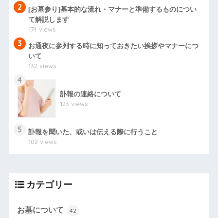
2
[お墓参り]基本的な流れ・マナーと準備するものについ
て解説します
174 views
3
お通夜に参列する時に知っておきたい挨拶やマナーにつ
いて
132 views
4
訃報の連絡について
123 views
5
訃報を聞いた、或いは伝える際に行うこと
102 views
カテゴリー
お墓について
42