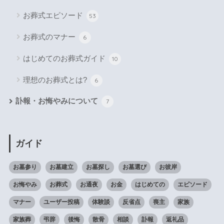
お葬式エピソード
53
お葬式のマナー
6
はじめてのお葬式ガイド
10
理想のお葬式とは?
6
訃報・お悔やみについて
7
ガイド
お墓参り
お墓建立
お墓探し
お墓選び
お彼岸
お悔やみ
お葬式
お通夜
お金
はじめての
エピソード
マナー
ユーザー投稿
体験談
反省点
喪主
家族
家族葬
弔辞
後悔
散骨
相談
訃報
返礼品