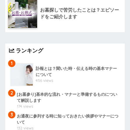
お墓探しで苦労したことは？エピソー
ドをご紹介します
ランキング
1
訃報とは？聞いた時・伝える時の基本マナー
について
456 views
2
[お墓参り]基本的な流れ・マナーと準備するものについ
て解説します
174 views
3
お通夜に参列する時に知っておきたい挨拶やマナーにつ
いて
132 views