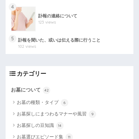
4
訃報の連絡について
123 views
5
訃報を聞いた、或いは伝える際に行うこと
102 views
カテゴリー
お墓について
42
お墓の種類・タイプ
6
お墓探しにまつわるマナーや風習
9
お墓探しの豆知識
14
お墓選びエピソード集
11