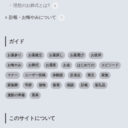
理想のお葬式とは?
6
訃報・お悔やみについて
7
ガイド
お墓参り
お墓建立
お墓探し
お墓選び
お彼岸
お悔やみ
お葬式
お通夜
お金
はじめての
エピソード
マナー
ユーザー投稿
体験談
反省点
喪主
家族
家族葬
弔辞
後悔
散骨
相談
訃報
返礼品
遺影の準備
香典
このサイトについて