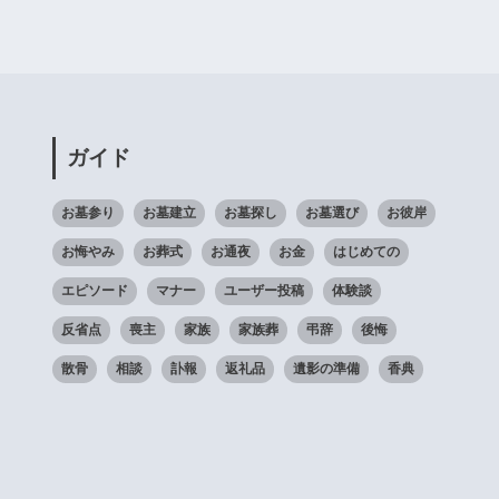
ガイド
お墓参り
お墓建立
お墓探し
お墓選び
お彼岸
お悔やみ
お葬式
お通夜
お金
はじめての
エピソード
マナー
ユーザー投稿
体験談
反省点
喪主
家族
家族葬
弔辞
後悔
散骨
相談
訃報
返礼品
遺影の準備
香典