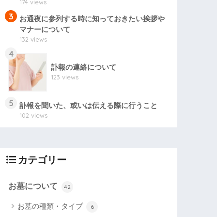
174 views
3
お通夜に参列する時に知っておきたい挨拶や
マナーについて
132 views
4
訃報の連絡について
123 views
5
訃報を聞いた、或いは伝える際に行うこと
102 views
カテゴリー
お墓について
42
お墓の種類・タイプ
6