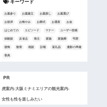
キーワード
お墓参り
お墓建立
お墓探し
お墓選び
お彼岸
お悔やみ
お葬式
お通夜
お金
はじめての
エピソード
マナー
ユーザー投稿
体験談
反省点
喪主
家族
家族葬
弔辞
後悔
散骨
相談
訃報
返礼品
遺影の準備
香典
PR
虎案内-大阪ミナミエリアの観光案内-
女性も性を楽しみたい