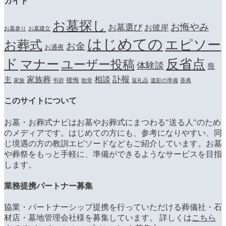
ガイド
お墓探し
お悔やみ
お墓選び
お彼岸
お墓参り
お墓建立
はじめての
エピソー
お葬式
お金
お通夜
ド
マナー
反省点
ユーザー投稿
体験談
喪
訃報
家族葬
相談
主
後悔
家族
弔辞
散骨
返礼品
遺影の準備
香典
このサイトについて
お墓・お葬式ナビはお墓やお葬式にまつわる"送る人"のため
のメディアです。はじめての方にも、参考になりやすい、同
じ境遇の方の教訓エピソードなどもご紹介しています。お墓
や葬祭をもっと手軽に、準備ができるようなサービスを目指
します。
業務提携パートナー募集
協業・パートナーシップ提携を行っていただける葬儀社・石
材店・墓地管理会社様を募集しています。 詳しくは
こちら