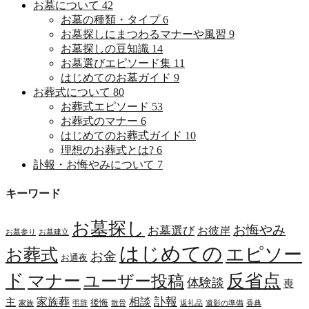
お墓について
42
お墓の種類・タイプ
6
お墓探しにまつわるマナーや風習
9
お墓探しの豆知識
14
お墓選びエピソード集
11
はじめてのお墓ガイド
9
お葬式について
80
お葬式エピソード
53
お葬式のマナー
6
はじめてのお葬式ガイド
10
理想のお葬式とは?
6
訃報・お悔やみについて
7
キーワード
お墓探し
お悔やみ
お墓選び
お彼岸
お墓参り
お墓建立
はじめての
エピソー
お葬式
お金
お通夜
ド
マナー
反省点
ユーザー投稿
体験談
喪
訃報
家族葬
相談
主
後悔
家族
弔辞
散骨
返礼品
遺影の準備
香典