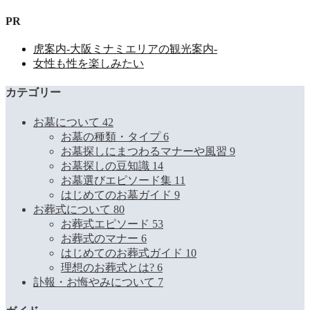
PR
虎案内-大阪ミナミエリアの観光案内-
女性も性を楽しみたい
カテゴリー
お墓について
42
お墓の種類・タイプ
6
お墓探しにまつわるマナーや風習
9
お墓探しの豆知識
14
お墓選びエピソード集
11
はじめてのお墓ガイド
9
お葬式について
80
お葬式エピソード
53
お葬式のマナー
6
はじめてのお葬式ガイド
10
理想のお葬式とは?
6
訃報・お悔やみについて
7