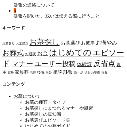
訃報の連絡について
5
訃報を聞いた、或いは伝える際に行うこと
キーワード
お墓探し
お悔やみ
お墓選び
お彼岸
お墓参り
お墓建立
はじめての
エピソー
お葬式
お金
お通夜
ド
マナー
反省点
ユーザー投稿
体験談
喪
訃報
家族葬
相談
主
後悔
家族
弔辞
散骨
返礼品
遺影の準備
香典
コンテンツ
お墓について
お墓の種類・タイプ
お墓探しにまつわるマナーや風習
お墓探しの豆知識
お墓選びエピソード集
はじめてのお墓ガイド