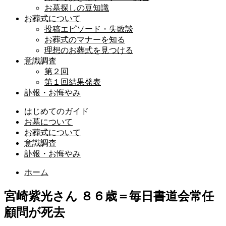
お墓探しの豆知識
お葬式について
投稿エピソード・失敗談
お葬式のマナーを知る
理想のお葬式を見つける
意識調査
第２回
第１回結果発表
訃報・お悔やみ
はじめてのガイド
お墓について
お葬式について
意識調査
訃報・お悔やみ
ホーム
宮崎紫光さん ８６歳＝毎日書道会常任
顧問が死去