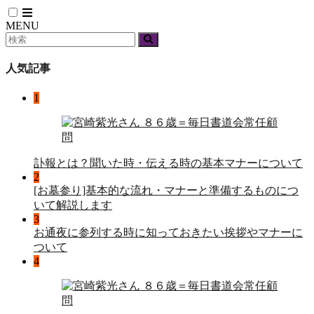
MENU
人気記事
1
訃報とは？聞いた時・伝える時の基本マナーについて
2
[お墓参り]基本的な流れ・マナーと準備するものにつ
いて解説します
3
お通夜に参列する時に知っておきたい挨拶やマナーに
ついて
4