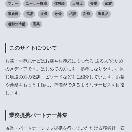
マナー
ユーザー投稿
体験談
反省点
喪主
家族
家族葬
弔辞
後悔
散骨
相談
訃報
返礼品
遺影の準備
香典
このサイトについて
お墓・お葬式ナビはお墓やお葬式にまつわる"送る人"のため
のメディアです。はじめての方にも、参考になりやすい、同
じ境遇の方の教訓エピソードなどもご紹介しています。お墓
や葬祭をもっと手軽に、準備ができるようなサービスを目指
します。
業務提携パートナー募集
協業・パートナーシップ提携を行っていただける葬儀社・石