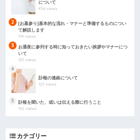
について
456 views
2
[お墓参り]基本的な流れ・マナーと準備するものについ
て解説します
174 views
3
お通夜に参列する時に知っておきたい挨拶やマナーにつ
いて
133 views
4
訃報の連絡について
123 views
5
訃報を聞いた、或いは伝える際に行うこと
102 views
カテゴリー