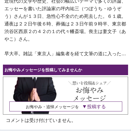
近現代の文学や歴史、社会の幅広いテーマで多くの評論、
エッセーを書いた評論家の坪内祐三（つぼうち・ゆうぞ
う）さんが１３日、急性心不全のため死去した。６１歳。
通夜は２２日午後６時、葬儀は２３日午前９時半、東京都
渋谷区西原２の４２の１の代々幡斎場。喪主は妻文子（あ
やこ）さん。
早大卒。雑誌「東京人」編集者を経て文筆の道に入った…
お悔やみメッセージを投稿してみませんか
投稿する
お悔やみ・追悼メッセージを
コメントは受け付けていません。