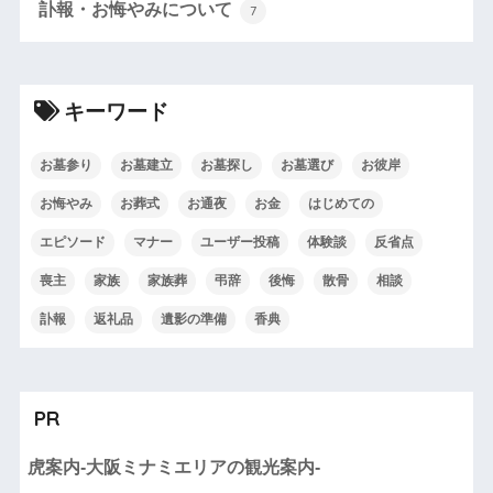
訃報・お悔やみについて
7
キーワード
お墓参り
お墓建立
お墓探し
お墓選び
お彼岸
お悔やみ
お葬式
お通夜
お金
はじめての
エピソード
マナー
ユーザー投稿
体験談
反省点
喪主
家族
家族葬
弔辞
後悔
散骨
相談
訃報
返礼品
遺影の準備
香典
PR
虎案内-大阪ミナミエリアの観光案内-