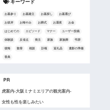
キーワード
お墓参り
お墓建立
お墓探し
お墓選び
お彼岸
お悔やみ
お葬式
お通夜
お金
はじめての
エピソード
マナー
ユーザー投稿
体験談
反省点
喪主
家族
家族葬
弔辞
後悔
散骨
相談
訃報
返礼品
遺影の準備
香典
PR
虎案内-大阪ミナミエリアの観光案内-
女性も性を楽しみたい