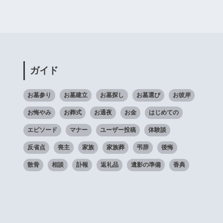
ガイド
お墓参り
お墓建立
お墓探し
お墓選び
お彼岸
お悔やみ
お葬式
お通夜
お金
はじめての
エピソード
マナー
ユーザー投稿
体験談
反省点
喪主
家族
家族葬
弔辞
後悔
散骨
相談
訃報
返礼品
遺影の準備
香典