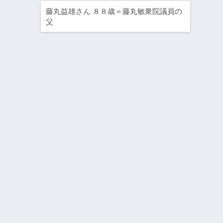
藤丸益雄さん ８８歳＝藤丸敏衆院議員の
父