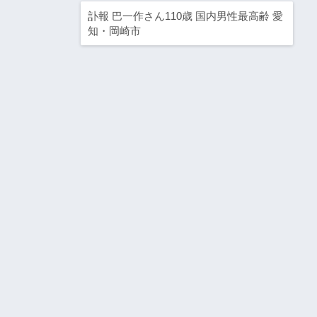
訃報 巴一作さん110歳 国内男性最高齢 愛
知・岡崎市