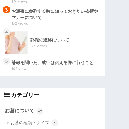
174 views
3
お通夜に参列する時に知っておきたい挨拶や
マナーについて
132 views
4
訃報の連絡について
123 views
5
訃報を聞いた、或いは伝える際に行うこと
102 views
カテゴリー
お墓について
42
お墓の種類・タイプ
6